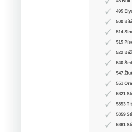
45 Buk 
495 Ely
500 Bíl
514 Slo
515 Pís
522 Bé
540 Še
547 Žlu
551 Ora
5821 St
5853 Ti
5859 St
5881 St