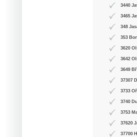
3440 Ja
3465 Ja
348 Jas
353 Bor
3620 Ol
3642 Ol
3649 Bř
37307 D
3733 Oř
3740 Du
3753 M
37620 J
37700 