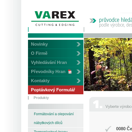
Novinky
O Firmě
Vyhledávání Hran
Převodníky Hran
Kontakty
Poptávkový Formulář
Produkty
Vyberte výrobc
Formátování a olepování
nábytkových dílců
0080 Če
Termoplastové hrany