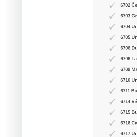
6702 Č
6703 Gr
6704 Un
6705 Un
6706 Du
6708 La
6709 M
6710 Un
6711 Bu
6714 Vi
6715 B
6716 C
6717 Un