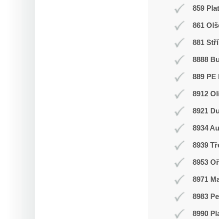
859 Pla
861 Olš
881 Stř
8888 B
889 PE 
8912 Ol
8921 Du
8934 Au
8939 T
8953 Oř
8971 Ma
8983 Pe
8990 Pl