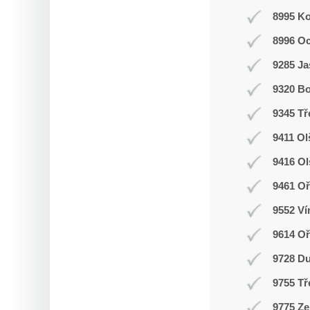
8995 K
8996 O
9285 J
9320 Bo
9345 Tř
9411 Ol
9416 O
9461 Oř
9552 Ví
9614 O
9728 D
9755 Tř
9775 Ze