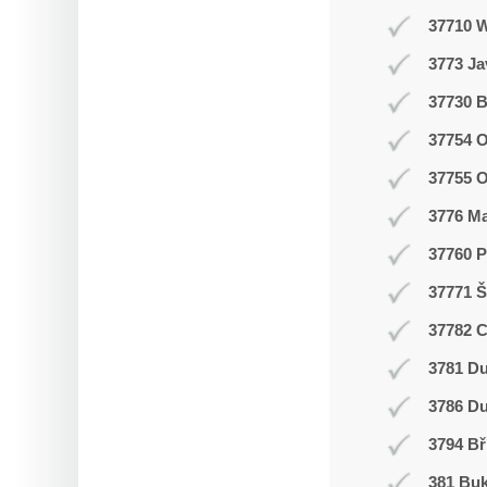
37710 
3773 J
37730 B
37754 O
37755 
3776 M
37760 P
37771 Š
37782 
3781 Du
3786 D
3794 Bř
381 Buk