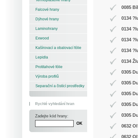
0085 Bí
Falcové hrany
0134 ?l
Dýhové hrany
0134 ?l
Laminohrany
Exwood
0134 ?l
Kašírovací a obalovací fólie
0134 ?l
Lepidla
0134 Žl
Protitahové fólie
0305 D
Výroba profilů
0305 D
Separační a čistící prostředky
0305 D
Rychlé vyhledání hran
0305 D
0305 D
Zadejte kód hrany:
0632 Ol
0632 Ol