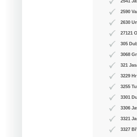
2541 J
2590 Va
2630 Un
27121 
305 Du
3068 Gr
321 Jas
3229 Hr
3255 Tu
3301 D
3306 J
3321 Ja
3327 Bř