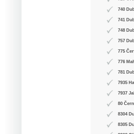
740 Dub
741 Du
748 Du
757 Dub
775 Čer
776 Ma
781 Dub
7935 H
7937 Ja
80 Čern
8304 Du
8305 Du