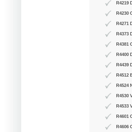
R4219 D
R4230 
R4271 
R4373 D
R4381 O
R4400 D
R4439 D
R4512 B
R4524 N
R4530 V
R4533 V
R4601 O
R4606 O