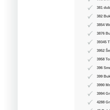
381 du
382 Buk
3854 W
3876 B
39345 T
3952 Še
3958 T
396 Smr
399 Bu
3990 M
3994 Gr
4288 Gr