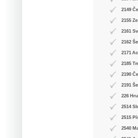
2149 Č
2155 Ze
2161 Sv
2162 Še
2171 A
2185 T
2190 Č
2191 Š
226 Hr
2514 Sl
2515 Pí
2540 M