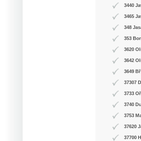
3440 Ja
3465 Ja
348 Jas
353 Bor
3620 Ol
3642 Ol
3649 Bř
37307 D
3733 Oř
3740 Du
3753 M
37620 J
37700 