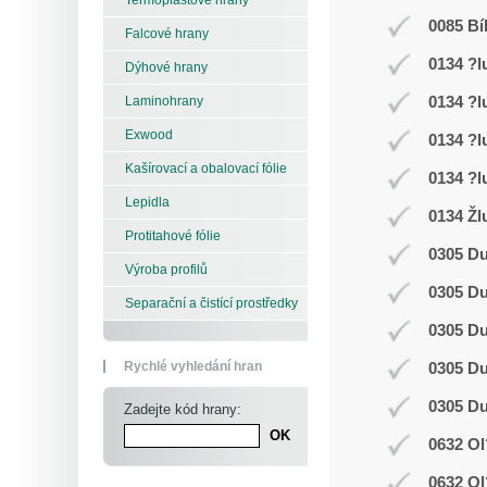
0085 Bí
Falcové hrany
0134 ?l
Dýhové hrany
0134 ?l
Laminohrany
Exwood
0134 ?l
Kašírovací a obalovací fólie
0134 ?l
Lepidla
0134 Žl
Protitahové fólie
0305 D
Výroba profilů
0305 D
Separační a čistící prostředky
0305 D
Rychlé vyhledání hran
0305 D
0305 D
Zadejte kód hrany:
0632 Ol
0632 Ol