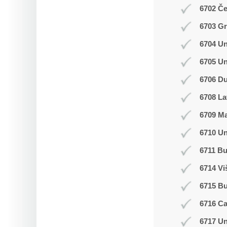
6702 Č
6703 Gr
6704 Un
6705 Un
6706 Du
6708 La
6709 M
6710 Un
6711 Bu
6714 Vi
6715 B
6716 C
6717 Un