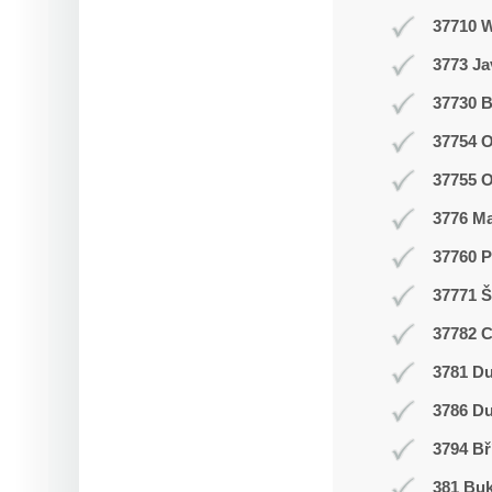
37710 
3773 J
37730 B
37754 O
37755 
3776 M
37760 P
37771 Š
37782 
3781 Du
3786 D
3794 Bř
381 Buk