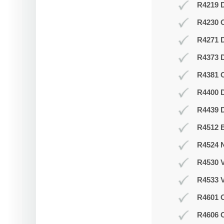
R4219 D
R4230 
R4271 
R4373 D
R4381 O
R4400 D
R4439 D
R4512 B
R4524 N
R4530 V
R4533 V
R4601 O
R4606 O