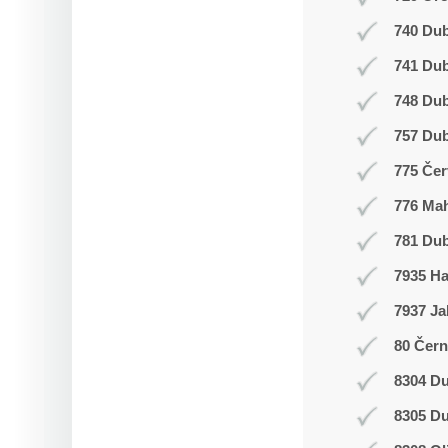
740 Dub
741 Du
748 Du
757 Dub
775 Čer
776 Ma
781 Dub
7935 H
7937 Ja
80 Čern
8304 Du
8305 Du