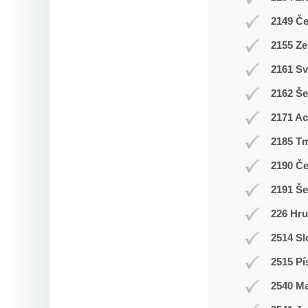
2149 Č
2155 Ze
2161 Sv
2162 Še
2171 A
2185 T
2190 Č
2191 Š
226 Hr
2514 Sl
2515 Pí
2540 M