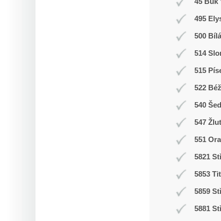
45 Buk 
495 Ely
500 Bíl
514 Slo
515 Pís
522 Bé
540 Še
547 Žlu
551 Ora
5821 St
5853 Ti
5859 St
5881 St