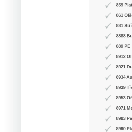
859 Pla
861 Olš
881 Stř
8888 B
889 PE 
8912 Ol
8921 Du
8934 Au
8939 T
8953 Oř
8971 Ma
8983 Pe
8990 Pl