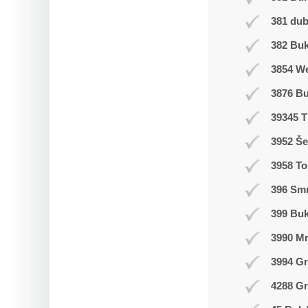
381 du
382 Buk
3854 W
3876 B
39345 T
3952 Še
3958 T
396 Smr
399 Bu
3990 M
3994 Gr
4288 Gr