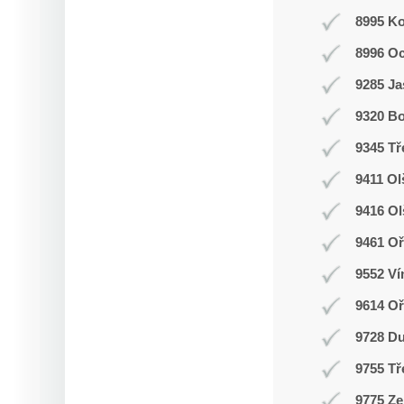
8995 K
8996 O
9285 J
9320 Bo
9345 Tř
9411 Ol
9416 O
9461 Oř
9552 Ví
9614 O
9728 D
9755 Tř
9775 Ze