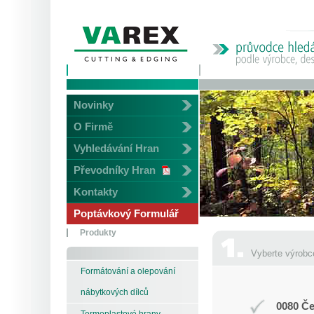
Novinky
O Firmě
Vyhledávání Hran
Převodníky Hran
Kontakty
Poptávkový Formulář
Produkty
Vyberte výrobc
Formátování a olepování
nábytkových dílců
0080 Če
Termoplastové hrany