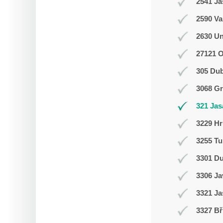
2541 J
2590 Va
2630 Un
27121 
305 Du
3068 Gr
321 Jas
3229 Hr
3255 Tu
3301 D
3306 J
3321 Ja
3327 Bř