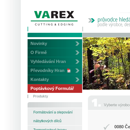
Novinky
O Firmě
Vyhledávání Hran
Převodníky Hran
Kontakty
Poptávkový Formulář
Produkty
Vyberte výrobc
Formátování a olepování
nábytkových dílců
0080 Če
Termoplastové hrany