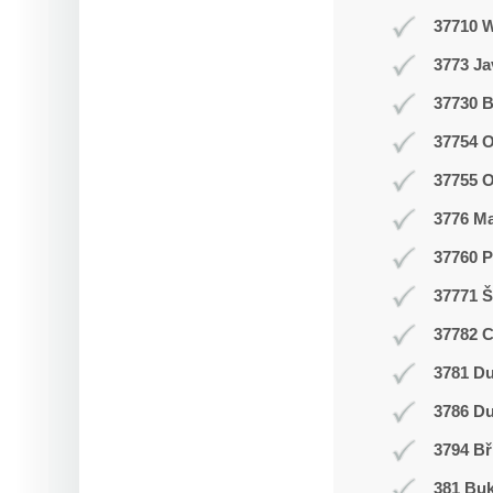
37710 
3773 J
37730 B
37754 O
37755 
3776 M
37760 P
37771 Š
37782 
3781 Du
3786 D
3794 Bř
381 Buk