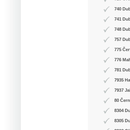
740 Dub
741 Du
748 Du
757 Dub
775 Čer
776 Ma
781 Dub
7935 H
7937 Ja
80 Čern
8304 Du
8305 Du