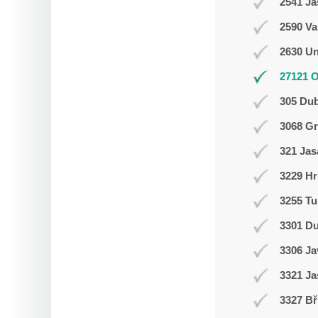
2541 J
2590 Va
2630 Un
27121 
305 Du
3068 Gr
321 Jas
3229 Hr
3255 Tu
3301 D
3306 J
3321 Ja
3327 Bř