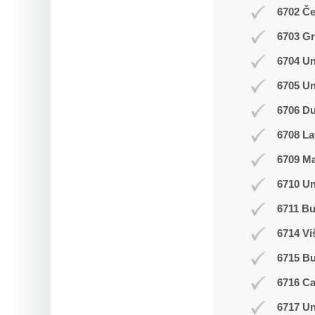
6702 Č
6703 Gr
6704 Un
6705 Un
6706 Du
6708 La
6709 M
6710 Un
6711 Bu
6714 Vi
6715 B
6716 C
6717 Un