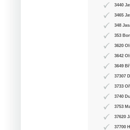
3440 Ja
3465 Ja
348 Jas
353 Bor
3620 Ol
3642 Ol
3649 Bř
37307 D
3733 Oř
3740 Du
3753 M
37620 J
37700 