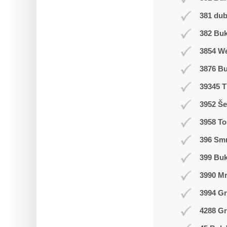
381 du
382 Buk
3854 W
3876 B
39345 T
3952 Še
3958 T
396 Smr
399 Bu
3990 M
3994 Gr
4288 Gr