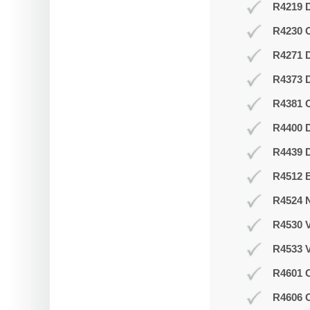
R4219 D
R4230 
R4271 
R4373 D
R4381 O
R4400 D
R4439 D
R4512 B
R4524 N
R4530 V
R4533 V
R4601 O
R4606 O