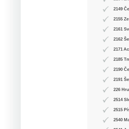
2149 Č
2155 Ze
2161 Sv
2162 Še
2171 A
2185 T
2190 Č
2191 Š
226 Hr
2514 Sl
2515 Pí
2540 M