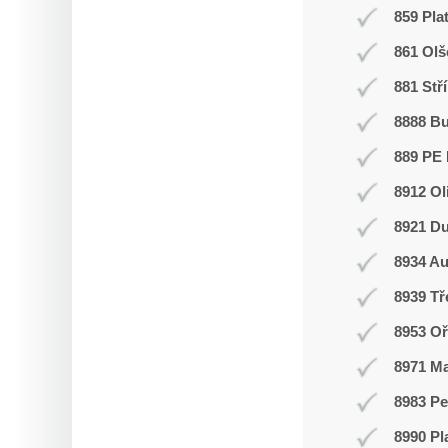
859 Pla
861 Olš
881 Stř
8888 B
889 PE 
8912 Ol
8921 Du
8934 Au
8939 T
8953 Oř
8971 Ma
8983 Pe
8990 Pl