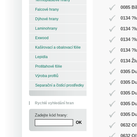
0085 Bí
Falcové hrany
0134 ?l
Dýhové hrany
0134 ?l
Laminohrany
Exwood
0134 ?l
Kašírovací a obalovací fólie
0134 ?l
Lepidla
0134 Žl
Protitahové fólie
0305 D
Výroba profilů
0305 D
Separační a čistící prostředky
0305 D
Rychlé vyhledání hran
0305 D
0305 D
Zadejte kód hrany:
0632 Ol
0632 Ol