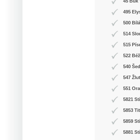
45 Buk 
495 Ely
500 Bíl
514 Slo
515 Pís
522 Bé
540 Še
547 Žlu
551 Ora
5821 St
5853 Ti
5859 St
5881 St