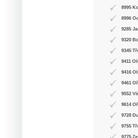
8995 K
8996 O
9285 J
9320 Bo
9345 Tř
9411 Ol
9416 O
9461 Oř
9552 Ví
9614 O
9728 D
9755 Tř
9775 Ze