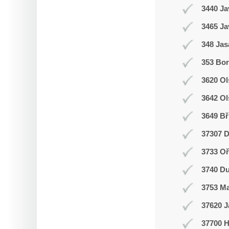
3440 Ja
3465 Ja
348 Jas
353 Bor
3620 Ol
3642 Ol
3649 Bř
37307 D
3733 Oř
3740 Du
3753 M
37620 J
37700 