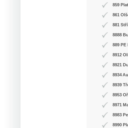
859 Pla
861 Olš
881 Stř
8888 B
889 PE 
8912 Ol
8921 Du
8934 Au
8939 T
8953 Oř
8971 Ma
8983 Pe
8990 Pl