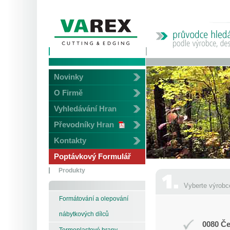
Novinky
O Firmě
Vyhledávání Hran
Převodníky Hran
Kontakty
Poptávkový Formulář
Produkty
Vyberte výrobc
Formátování a olepování
nábytkových dílců
0080 Če
Termoplastové hrany