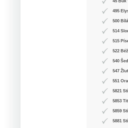
45 Buk 
495 Ely
500 Bíl
514 Slo
515 Pís
522 Bé
540 Še
547 Žlu
551 Ora
5821 St
5853 Ti
5859 St
5881 St