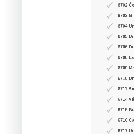
6702 Č
6703 Gr
6704 Un
6705 Un
6706 Du
6708 La
6709 M
6710 Un
6711 Bu
6714 Vi
6715 B
6716 C
6717 Un