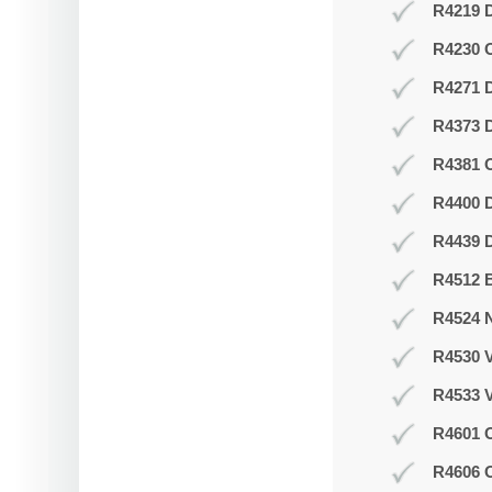
R4219 D
R4230 
R4271 
R4373 D
R4381 O
R4400 D
R4439 D
R4512 B
R4524 N
R4530 V
R4533 V
R4601 O
R4606 O