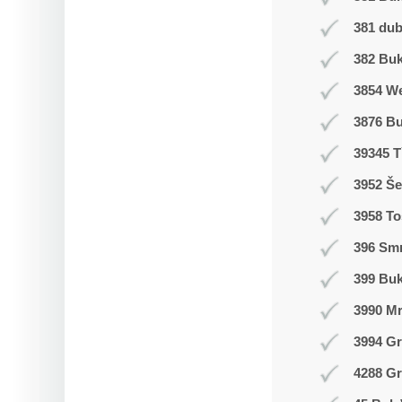
381 du
382 Buk
3854 W
3876 B
39345 T
3952 Še
3958 T
396 Smr
399 Bu
3990 M
3994 Gr
4288 Gr