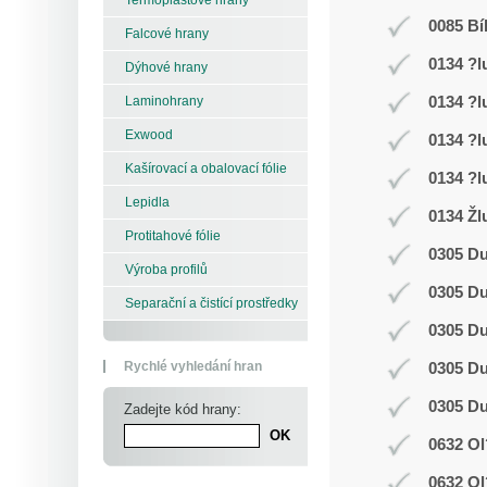
0085 Bí
Falcové hrany
0134 ?l
Dýhové hrany
0134 ?l
Laminohrany
Exwood
0134 ?l
Kašírovací a obalovací fólie
0134 ?l
Lepidla
0134 Žl
Protitahové fólie
0305 D
Výroba profilů
0305 D
Separační a čistící prostředky
0305 D
Rychlé vyhledání hran
0305 D
0305 D
Zadejte kód hrany:
0632 Ol
0632 Ol