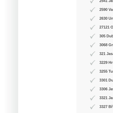
2541 J
2590 Va
2630 Un
27121 
305 Du
3068 Gr
321 Jas
3229 Hr
3255 Tu
3301 D
3306 J
3321 Ja
3327 Bř