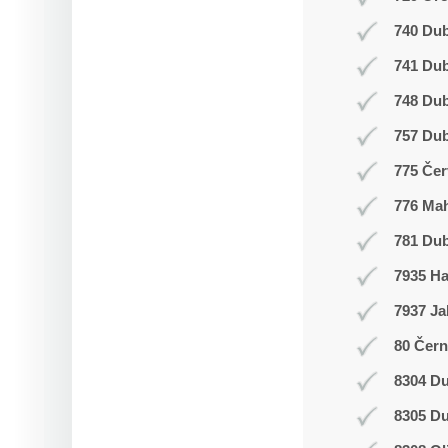
740 Dub
741 Du
748 Du
757 Dub
775 Čer
776 Ma
781 Dub
7935 H
7937 Ja
80 Čern
8304 Du
8305 Du