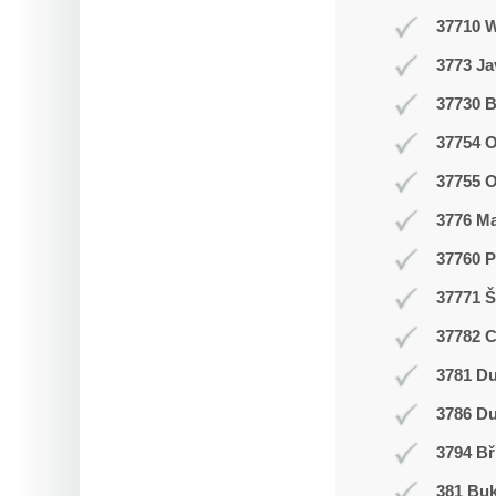
37710 
3773 J
37730 B
37754 O
37755 
3776 M
37760 P
37771 Š
37782 
3781 Du
3786 D
3794 Bř
381 Buk