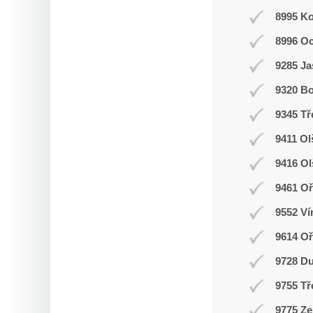
8995 K
8996 O
9285 J
9320 Bo
9345 Tř
9411 Ol
9416 O
9461 Oř
9552 Ví
9614 O
9728 D
9755 Tř
9775 Ze