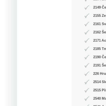
2149 Č
2155 Ze
2161 Sv
2162 Še
2171 A
2185 T
2190 Č
2191 Š
226 Hr
2514 Sl
2515 Pí
2540 M