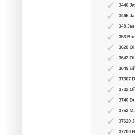
3440 Ja
3465 Ja
348 Jas
353 Bor
3620 Ol
3642 Ol
3649 Bř
37307 D
3733 Oř
3740 Du
3753 M
37620 J
37700 