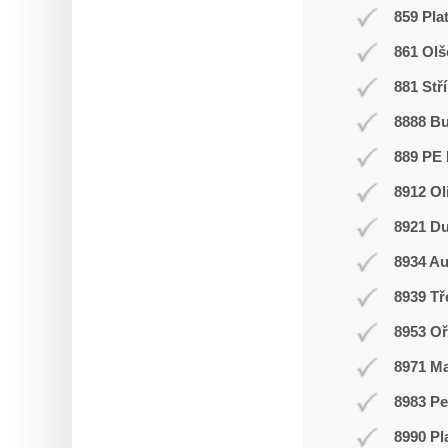
859 Pla
861 Olš
881 Stř
8888 B
889 PE 
8912 Ol
8921 Du
8934 Au
8939 T
8953 Oř
8971 Ma
8983 Pe
8990 Pl