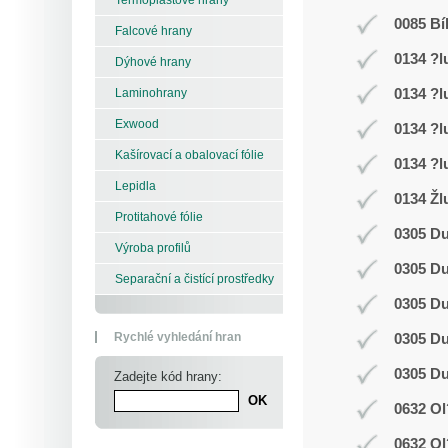
0085 Bí
Falcové hrany
0134 ?l
Dýhové hrany
0134 ?l
Laminohrany
Exwood
0134 ?l
Kašírovací a obalovací fólie
0134 ?l
Lepidla
0134 Žl
Protitahové fólie
0305 D
Výroba profilů
0305 D
Separační a čistící prostředky
0305 D
Rychlé vyhledání hran
0305 D
0305 D
Zadejte kód hrany:
0632 Ol
0632 Ol