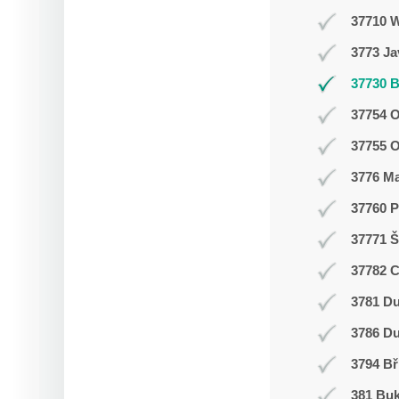
37710 
3773 J
37730 B
37754 O
37755 
3776 M
37760 P
37771 Š
37782 
3781 Du
3786 D
3794 Bř
381 Buk