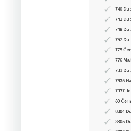
740 Dub
741 Du
748 Du
757 Dub
775 Čer
776 Ma
781 Dub
7935 H
7937 Ja
80 Čern
8304 Du
8305 Du