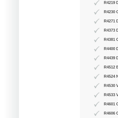
R4219 D
R4230 
R4271 
R4373 D
R4381 O
R4400 D
R4439 D
R4512 B
R4524 N
R4530 V
R4533 V
R4601 O
R4606 O