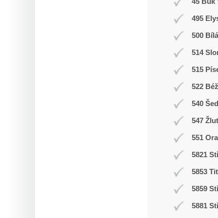
45 Buk 
495 Ely
500 Bíl
514 Slo
515 Pís
522 Bé
540 Še
547 Žlu
551 Ora
5821 St
5853 Ti
5859 St
5881 St