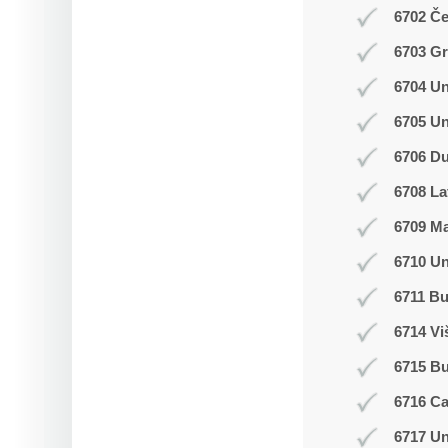
6702 Č
6703 Gr
6704 Un
6705 Un
6706 Du
6708 La
6709 M
6710 Un
6711 Bu
6714 Vi
6715 B
6716 C
6717 Un