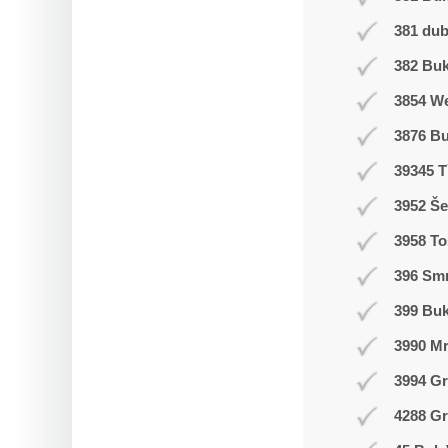
381 du
382 Buk
3854 W
3876 B
39345 T
3952 Še
3958 T
396 Smr
399 Bu
3990 M
3994 Gr
4288 Gr