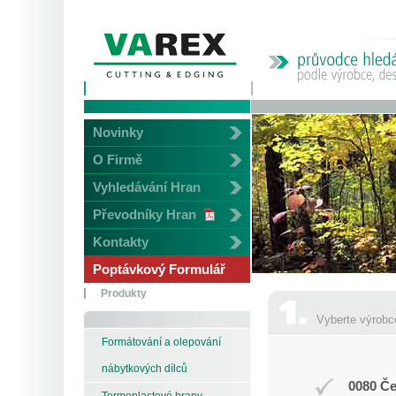
Novinky
O Firmě
Vyhledávání Hran
Převodníky Hran
Kontakty
Poptávkový Formulář
Produkty
Vyberte výrobc
Formátování a olepování
nábytkových dílců
0080 Če
Termoplastové hrany