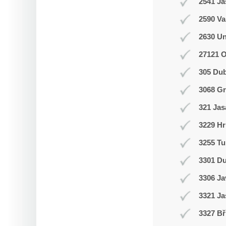
2541 J
2590 Va
2630 Un
27121 
305 Du
3068 Gr
321 Jas
3229 Hr
3255 Tu
3301 D
3306 J
3321 Ja
3327 Bř