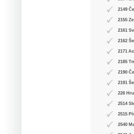
2149 Č
2155 Ze
2161 Sv
2162 Še
2171 A
2185 T
2190 Č
2191 Š
226 Hr
2514 Sl
2515 Pí
2540 M