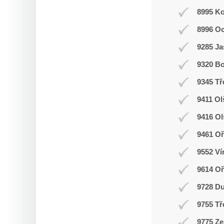
8995 K
8996 O
9285 J
9320 Bo
9345 Tř
9411 Ol
9416 O
9461 Oř
9552 Ví
9614 O
9728 D
9755 Tř
9775 Ze