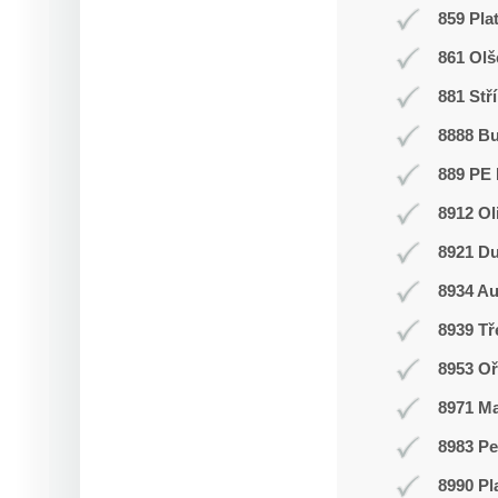
859 Pla
861 Olš
881 Stř
8888 B
889 PE 
8912 Ol
8921 Du
8934 Au
8939 T
8953 Oř
8971 Ma
8983 Pe
8990 Pl