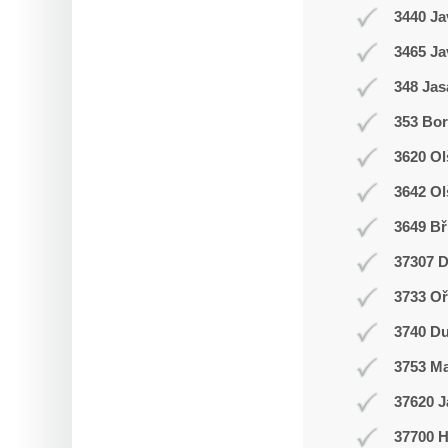
3440 Ja
3465 Ja
348 Jas
353 Bor
3620 Ol
3642 Ol
3649 Bř
37307 D
3733 Oř
3740 Du
3753 M
37620 J
37700 