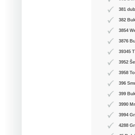
381 du
382 Buk
3854 W
3876 B
39345 T
3952 Še
3958 T
396 Smr
399 Bu
3990 M
3994 Gr
4288 Gr