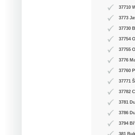
37710 
3773 J
37730 B
37754 O
37755 
3776 M
37760 P
37771 Š
37782 
3781 Du
3786 D
3794 Bř
381 Buk