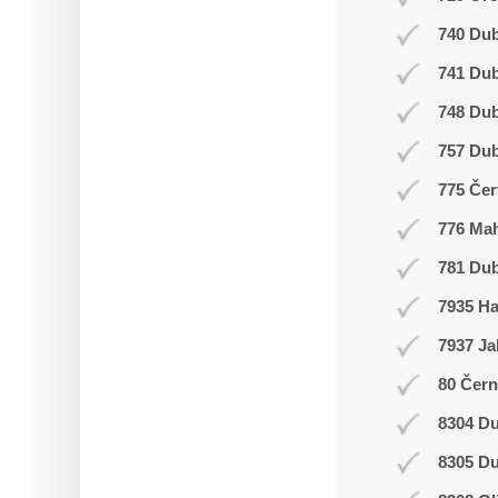
740 Dub
741 Du
748 Du
757 Dub
775 Čer
776 Ma
781 Dub
7935 H
7937 Ja
80 Čern
8304 Du
8305 Du