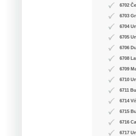
6702 Č
6703 Gr
6704 Un
6705 Un
6706 Du
6708 La
6709 M
6710 Un
6711 Bu
6714 Vi
6715 B
6716 C
6717 Un