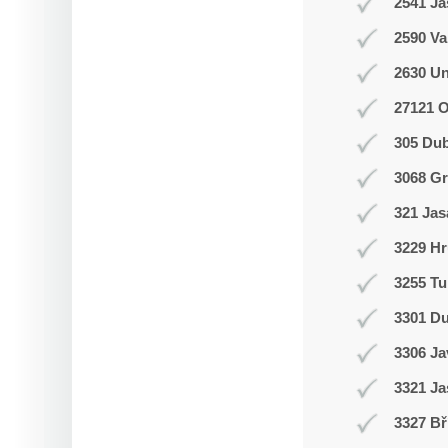
2541 J
2590 Va
2630 Un
27121 
305 Du
3068 Gr
321 Jas
3229 Hr
3255 Tu
3301 D
3306 J
3321 Ja
3327 Bř