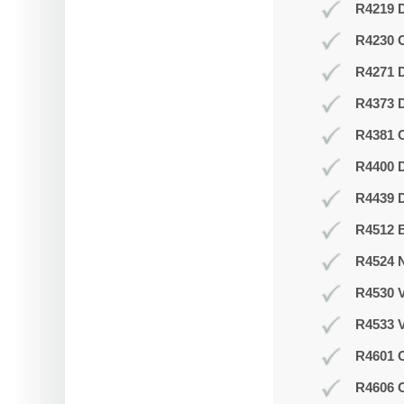
R4219 D
R4230 
R4271 
R4373 D
R4381 O
R4400 D
R4439 D
R4512 B
R4524 N
R4530 V
R4533 V
R4601 O
R4606 O