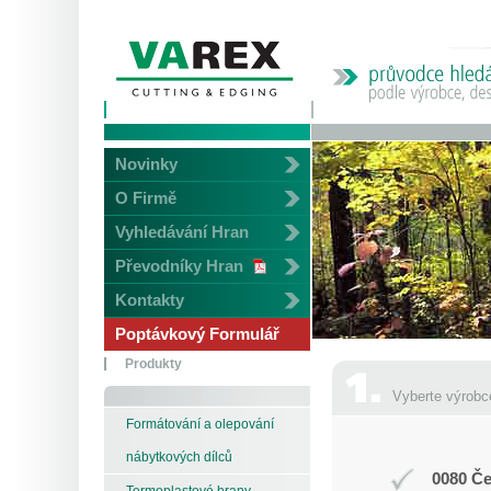
Novinky
O Firmě
Vyhledávání Hran
Převodníky Hran
Kontakty
Poptávkový Formulář
Produkty
Vyberte výrobc
Formátování a olepování
nábytkových dílců
0080 Če
Termoplastové hrany