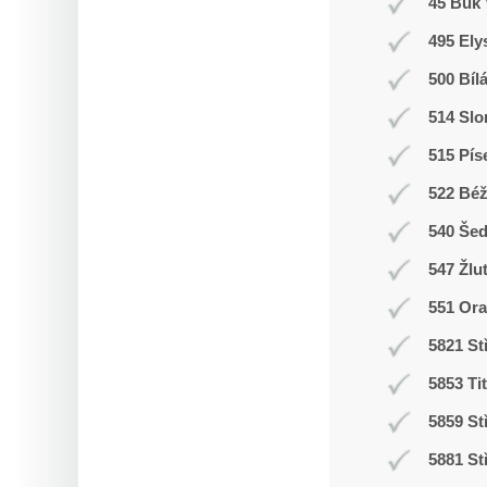
45 Buk 
495 Ely
500 Bíl
514 Slo
515 Pís
522 Bé
540 Še
547 Žlu
551 Ora
5821 St
5853 Ti
5859 St
5881 St