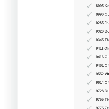
8995 K
8996 O
9285 J
9320 Bo
9345 Tř
9411 Ol
9416 O
9461 Oř
9552 Ví
9614 O
9728 D
9755 Tř
9775 Ze