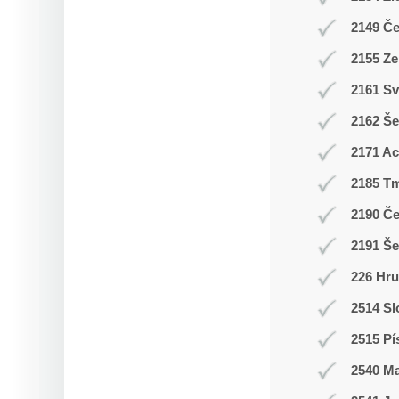
2149 Č
2155 Ze
2161 Sv
2162 Še
2171 A
2185 T
2190 Č
2191 Š
226 Hr
2514 Sl
2515 Pí
2540 M