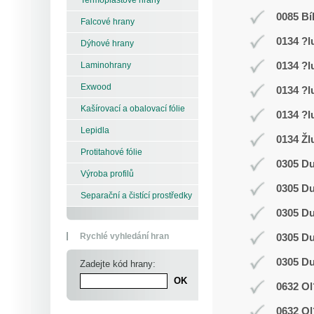
0085 Bí
Falcové hrany
0134 ?l
Dýhové hrany
0134 ?l
Laminohrany
Exwood
0134 ?l
Kašírovací a obalovací fólie
0134 ?l
Lepidla
0134 Žl
Protitahové fólie
0305 D
Výroba profilů
0305 D
Separační a čistící prostředky
0305 D
Rychlé vyhledání hran
0305 D
0305 D
Zadejte kód hrany:
0632 Ol
0632 Ol