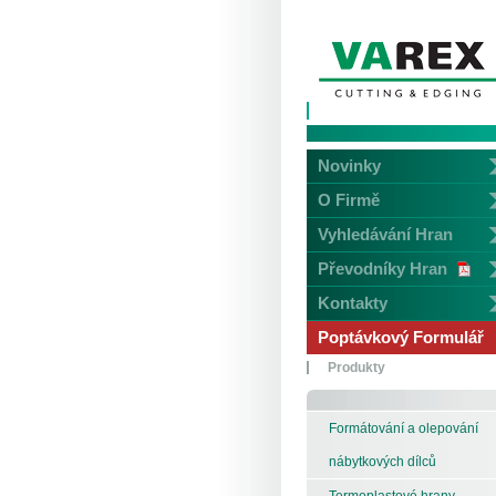
Novinky
O Firmě
Vyhledávání Hran
Převodníky Hran
Kontakty
Poptávkový Formulář
Produkty
Formátování a olepování
nábytkových dílců
Termoplastové hrany