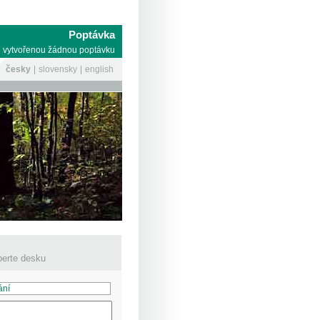
Poptávka
 vytvořenou žádnou poptávku
česky
slovensky
english
erte desku