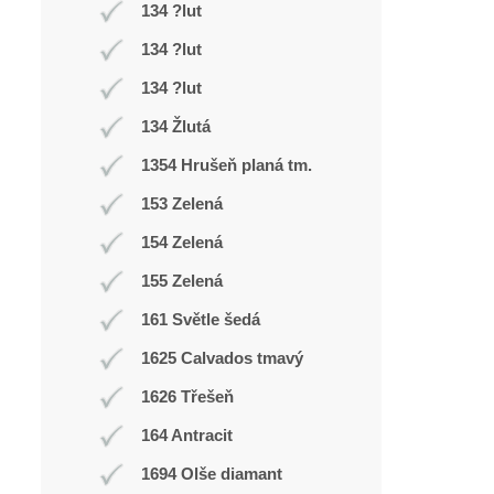
134 ?lut
134 ?lut
134 ?lut
134 Žlutá
1354 Hrušeň planá tm.
153 Zelená
154 Zelená
155 Zelená
161 Světle šedá
1625 Calvados tmavý
1626 Třešeň
164 Antracit
1694 Olše diamant