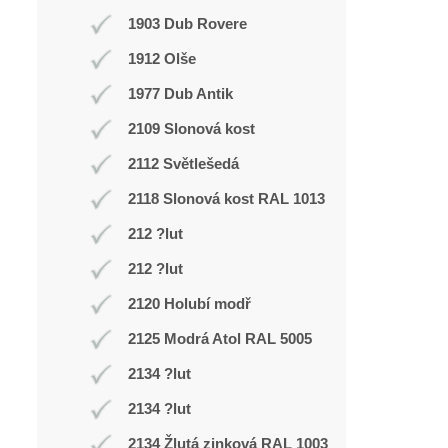
1903 Dub Rovere
1912 Olše
1977 Dub Antik
2109 Slonová kost
2112 Světlešedá
2118 Slonová kost RAL 1013
212 ?lut
212 ?lut
2120 Holubí modř
2125 Modrá Atol RAL 5005
2134 ?lut
2134 ?lut
2134 Žlutá zinková RAL 1003