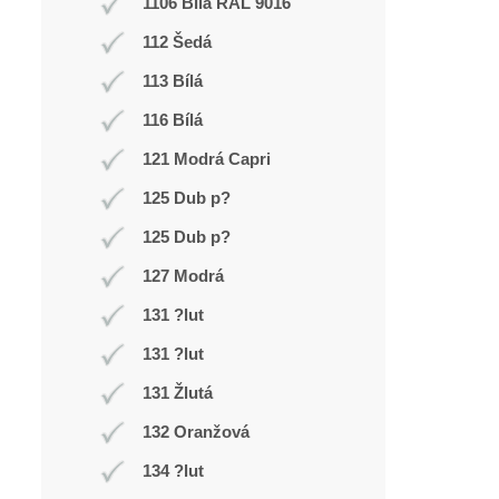
1106 Bílá RAL 9016
112 Šedá
113 Bílá
116 Bílá
121 Modrá Capri
125 Dub p?
125 Dub p?
127 Modrá
131 ?lut
131 ?lut
131 Žlutá
132 Oranžová
134 ?lut