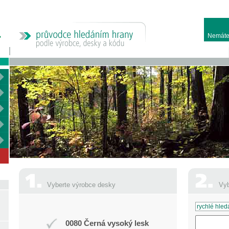
Nemáte
Vyberte výrobce desky
Vyb
0080 Černá vysoký lesk