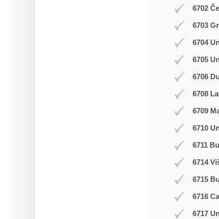
6702 Č
6703 Gr
6704 Un
6705 Un
6706 Du
6708 La
6709 M
6710 Un
6711 Bu
6714 Vi
6715 B
6716 C
6717 Un