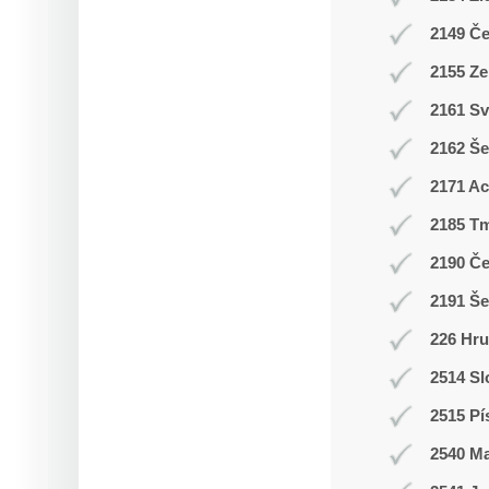
2149 Č
2155 Ze
2161 Sv
2162 Še
2171 A
2185 T
2190 Č
2191 Š
226 Hr
2514 Sl
2515 Pí
2540 M