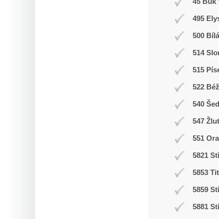
45 Buk 
495 Ely
500 Bíl
514 Slo
515 Pís
522 Bé
540 Še
547 Žlu
551 Ora
5821 St
5853 Ti
5859 St
5881 St