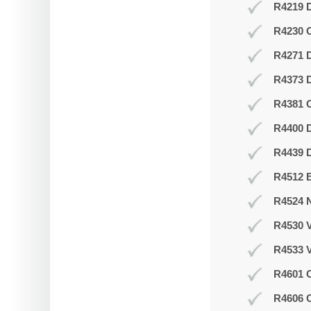
R4219 D
R4230 
R4271 
R4373 D
R4381 O
R4400 D
R4439 D
R4512 B
R4524 N
R4530 V
R4533 V
R4601 O
R4606 O