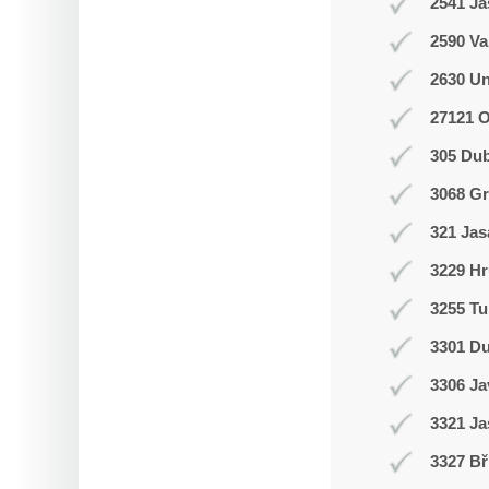
2541 J
2590 Va
2630 Un
27121 
305 Du
3068 Gr
321 Jas
3229 Hr
3255 Tu
3301 D
3306 J
3321 Ja
3327 Bř