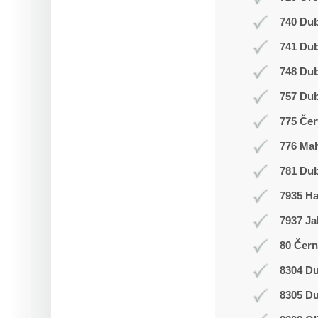
740 Dub
741 Du
748 Du
757 Dub
775 Čer
776 Ma
781 Dub
7935 H
7937 Ja
80 Čern
8304 Du
8305 Du