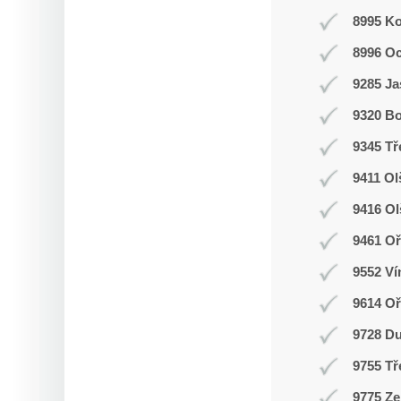
8995 K
8996 O
9285 J
9320 Bo
9345 Tř
9411 Ol
9416 O
9461 Oř
9552 Ví
9614 O
9728 D
9755 Tř
9775 Ze