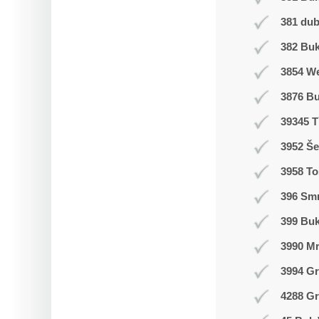
381 du
382 Buk
3854 W
3876 B
39345 T
3952 Še
3958 T
396 Smr
399 Bu
3990 M
3994 Gr
4288 Gr