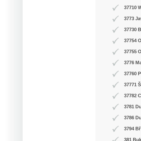
37710 
3773 J
37730 B
37754 O
37755 
3776 M
37760 P
37771 Š
37782 
3781 Du
3786 D
3794 Bř
381 Buk