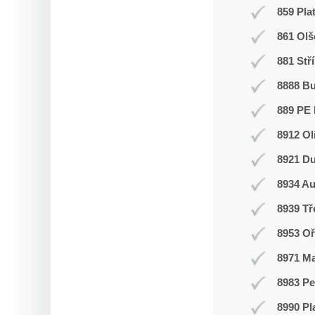
859 Pla
861 Olš
881 Stř
8888 B
889 PE 
8912 Ol
8921 Du
8934 Au
8939 T
8953 Oř
8971 Ma
8983 Pe
8990 Pl