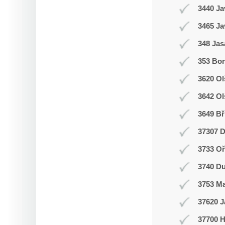
3440 Ja
3465 Ja
348 Jas
353 Bor
3620 Ol
3642 Ol
3649 Bř
37307 D
3733 Oř
3740 Du
3753 M
37620 J
37700 