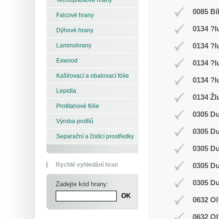
0085 Bí
Falcové hrany
0134 ?l
Dýhové hrany
0134 ?l
Laminohrany
Exwood
0134 ?l
Kašírovací a obalovací fólie
0134 ?l
Lepidla
0134 Žl
Protitahové fólie
0305 D
Výroba profilů
0305 D
Separační a čistící prostředky
0305 D
Rychlé vyhledání hran
0305 D
0305 D
Zadejte kód hrany:
0632 Ol
0632 Ol