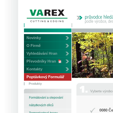
Novinky
O Firmě
Vyhledávání Hran
Převodníky Hran
Kontakty
Poptávkový Formulář
Produkty
Vyberte výrobc
Formátování a olepování
nábytkových dílců
0080 Če
Termoplastové hrany