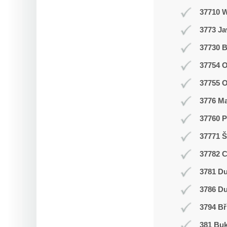
37710 
3773 J
37730 B
37754 O
37755 
3776 M
37760 P
37771 Š
37782 
3781 Du
3786 D
3794 Bř
381 Buk