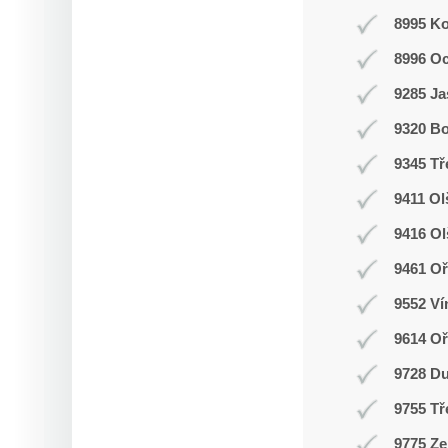
8995 K
8996 O
9285 J
9320 Bo
9345 Tř
9411 Ol
9416 O
9461 Oř
9552 Ví
9614 O
9728 D
9755 Tř
9775 Ze