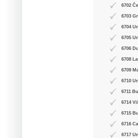
6702 Č
6703 Gr
6704 Un
6705 Un
6706 Du
6708 La
6709 M
6710 Un
6711 Bu
6714 Vi
6715 B
6716 C
6717 Un