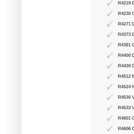
R4219 D
R4230 
R4271 
R4373 D
R4381 O
R4400 D
R4439 D
R4512 B
R4524 N
R4530 V
R4533 V
R4601 O
R4606 O