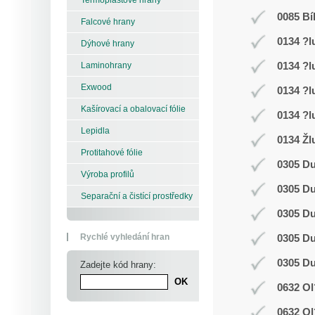
0085 Bí
Falcové hrany
0134 ?l
Dýhové hrany
0134 ?l
Laminohrany
Exwood
0134 ?l
Kašírovací a obalovací fólie
0134 ?l
Lepidla
0134 Žl
Protitahové fólie
0305 D
Výroba profilů
0305 D
Separační a čistící prostředky
0305 D
Rychlé vyhledání hran
0305 D
0305 D
Zadejte kód hrany:
0632 Ol
0632 Ol