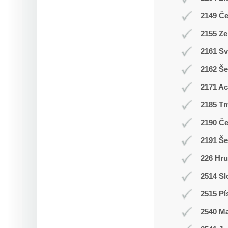
2149 Č
2155 Ze
2161 Sv
2162 Še
2171 A
2185 T
2190 Č
2191 Š
226 Hr
2514 Sl
2515 Pí
2540 M