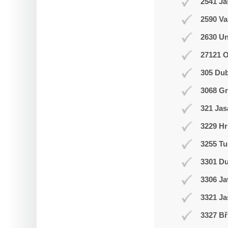
2541 J
2590 Va
2630 Un
27121 
305 Du
3068 Gr
321 Jas
3229 Hr
3255 Tu
3301 D
3306 J
3321 Ja
3327 Bř