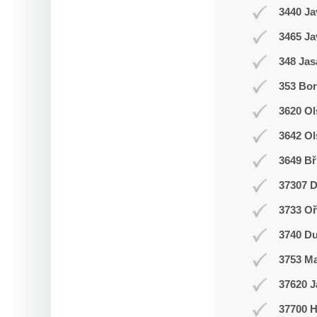
3440 Ja
3465 Ja
348 Jas
353 Bor
3620 Ol
3642 Ol
3649 Bř
37307 D
3733 Oř
3740 Du
3753 M
37620 J
37700 