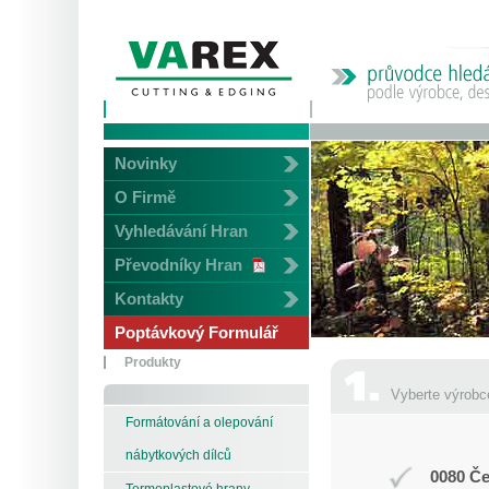
Novinky
O Firmě
Vyhledávání Hran
Převodníky Hran
Kontakty
Poptávkový Formulář
Produkty
Vyberte výrobc
Formátování a olepování
nábytkových dílců
0080 Če
Termoplastové hrany