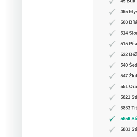
45 Buk 
495 Ely
500 Bíl
514 Slo
515 Pís
522 Bé
540 Še
547 Žlu
551 Ora
5821 St
5853 Ti
5859 St
5881 St