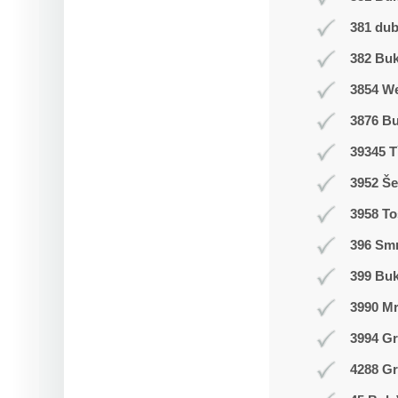
381 du
382 Buk
3854 W
3876 B
39345 T
3952 Še
3958 T
396 Smr
399 Bu
3990 M
3994 Gr
4288 Gr