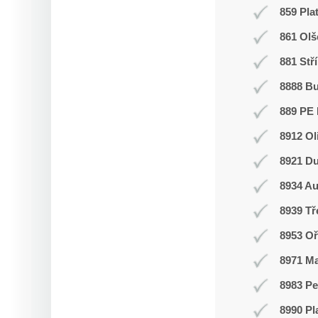
859 Pla
861 Olš
881 Stř
8888 B
889 PE 
8912 Ol
8921 Du
8934 Au
8939 T
8953 Oř
8971 Ma
8983 Pe
8990 Pl