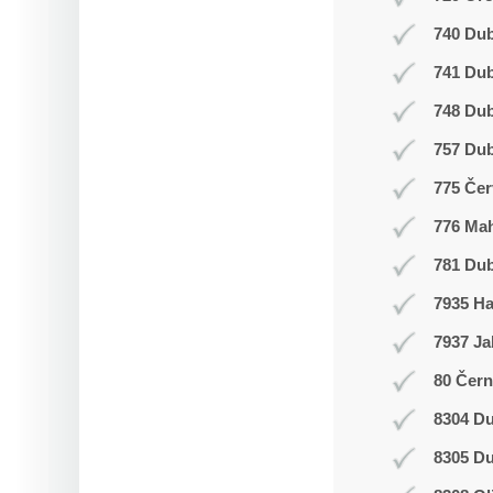
740 Dub
741 Du
748 Du
757 Dub
775 Čer
776 Ma
781 Dub
7935 H
7937 Ja
80 Čern
8304 Du
8305 Du