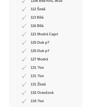
1106 Bílá RAL 9016
112 Šedá
113 Bílá
116 Bílá
121 Modrá Capri
125 Dub p?
125 Dub p?
127 Modrá
131 ?lut
131 ?lut
131 Žlutá
132 Oranžová
134 ?lut