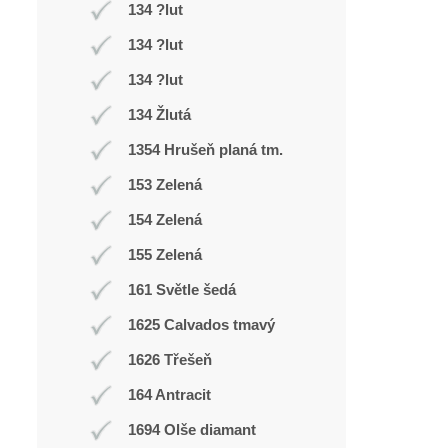
134 ?lut
134 ?lut
134 ?lut
134 Žlutá
1354 Hrušeň planá tm.
153 Zelená
154 Zelená
155 Zelená
161 Světle šedá
1625 Calvados tmavý
1626 Třešeň
164 Antracit
1694 Olše diamant