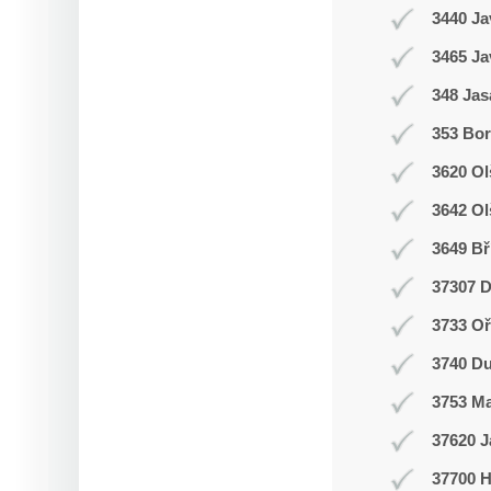
3440 Ja
3465 Ja
348 Jas
353 Bor
3620 Ol
3642 Ol
3649 Bř
37307 D
3733 Oř
3740 Du
3753 M
37620 J
37700 