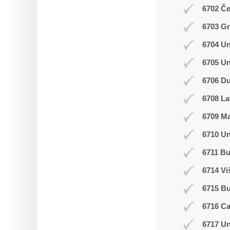
6702 Č
6703 Gr
6704 Un
6705 Un
6706 Du
6708 La
6709 M
6710 Un
6711 Bu
6714 Vi
6715 B
6716 C
6717 Un