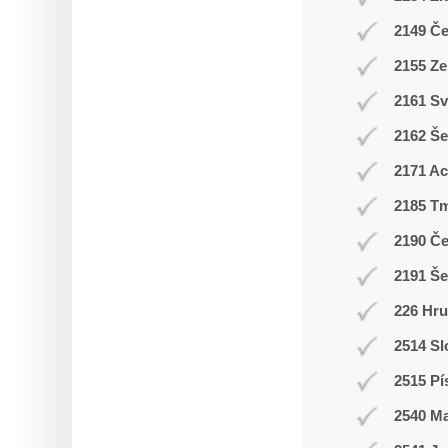
2149 Č
2155 Ze
2161 Sv
2162 Še
2171 A
2185 T
2190 Č
2191 Š
226 Hr
2514 Sl
2515 Pí
2540 M