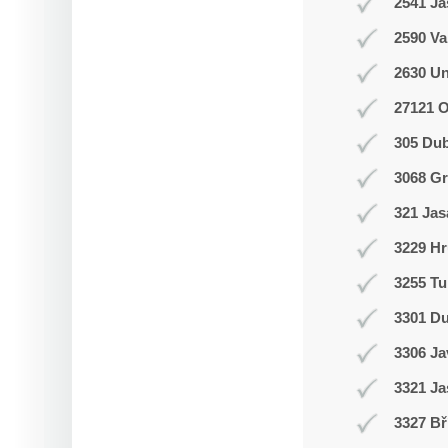
2541 J
2590 Va
2630 Un
27121 
305 Du
3068 Gr
321 Jas
3229 Hr
3255 Tu
3301 D
3306 J
3321 Ja
3327 Bř