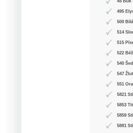
45 Buk 
495 Ely
500 Bíl
514 Slo
515 Pís
522 Bé
540 Še
547 Žlu
551 Ora
5821 St
5853 Ti
5859 St
5881 St