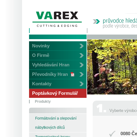
Novinky
O Firmě
Vyhledávání Hran
Převodníky Hran
Kontakty
Poptávkový Formulář
Produkty
Vyberte výrobc
Formátování a olepování
nábytkových dílců
0080 Če
Termoplastové hrany