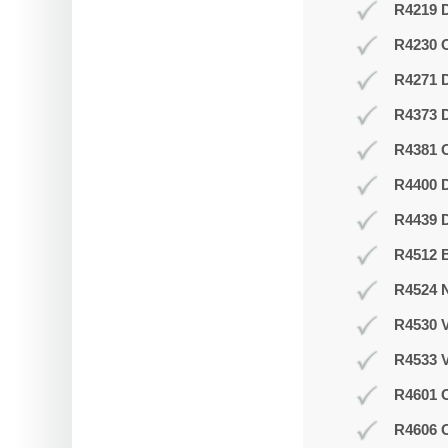
R4219 D
R4230 
R4271 
R4373 D
R4381 O
R4400 D
R4439 D
R4512 B
R4524 N
R4530 V
R4533 V
R4601 O
R4606 O