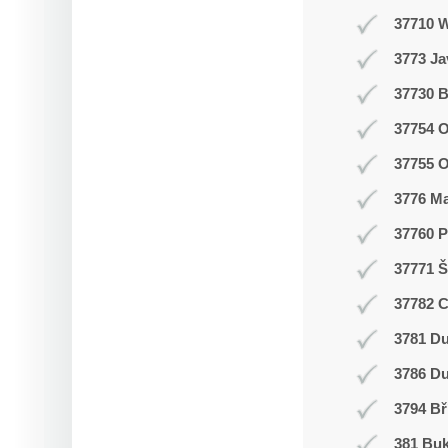
37710 
3773 J
37730 B
37754 O
37755 
3776 M
37760 P
37771 Š
37782 
3781 Du
3786 D
3794 Bř
381 Buk