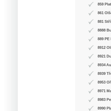
859 Pla
861 Olš
881 Stř
8888 B
889 PE 
8912 Ol
8921 Du
8934 Au
8939 T
8953 Oř
8971 Ma
8983 Pe
8990 Pl