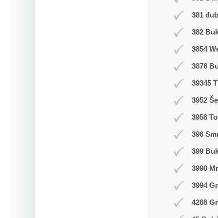
381 du
382 Buk
3854 W
3876 B
39345 T
3952 Še
3958 T
396 Smr
399 Bu
3990 M
3994 Gr
4288 Gr