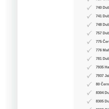
740 Dub
741 Du
748 Du
757 Dub
775 Čer
776 Ma
781 Dub
7935 H
7937 Ja
80 Čern
8304 Du
8305 Du