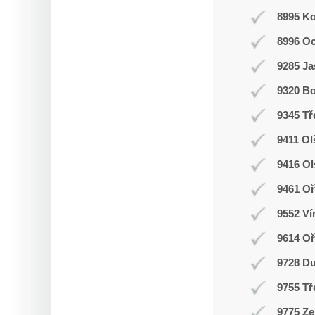
8995 K
8996 O
9285 J
9320 Bo
9345 Tř
9411 Ol
9416 O
9461 Oř
9552 Ví
9614 O
9728 D
9755 Tř
9775 Ze