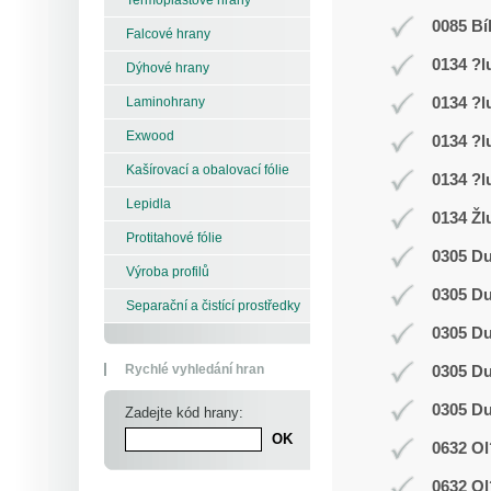
0085 Bí
Falcové hrany
0134 ?l
Dýhové hrany
0134 ?l
Laminohrany
Exwood
0134 ?l
Kašírovací a obalovací fólie
0134 ?l
Lepidla
0134 Žl
Protitahové fólie
0305 D
Výroba profilů
0305 D
Separační a čistící prostředky
0305 D
Rychlé vyhledání hran
0305 D
0305 D
Zadejte kód hrany:
0632 Ol
0632 Ol