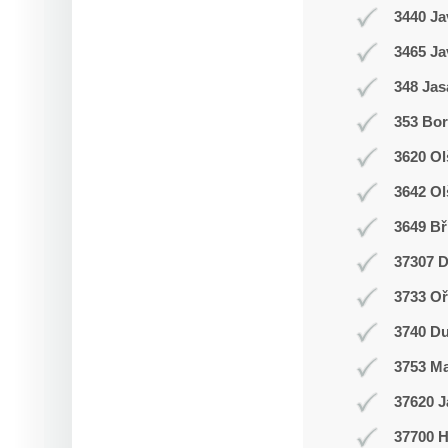
3440 Ja
3465 Ja
348 Jas
353 Bor
3620 Ol
3642 Ol
3649 Bř
37307 D
3733 Oř
3740 Du
3753 M
37620 J
37700 