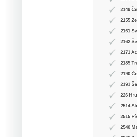
2149 Č
2155 Ze
2161 Sv
2162 Še
2171 A
2185 T
2190 Č
2191 Š
226 Hr
2514 Sl
2515 Pí
2540 M