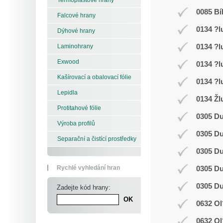
0085 Bí
Falcové hrany
0134 ?l
Dýhové hrany
0134 ?l
Laminohrany
Exwood
0134 ?l
Kašírovací a obalovací fólie
0134 ?l
Lepidla
0134 Žl
Protitahové fólie
0305 D
Výroba profilů
0305 D
Separační a čistící prostředky
0305 D
Rychlé vyhledání hran
0305 D
0305 D
Zadejte kód hrany:
0632 Ol
0632 Ol