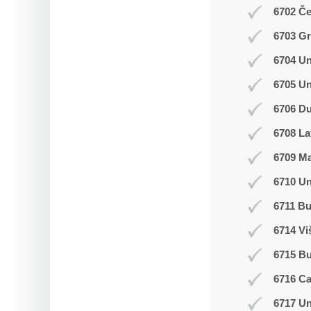
6702 Č
6703 Gr
6704 Un
6705 Un
6706 Du
6708 La
6709 M
6710 Un
6711 Bu
6714 Vi
6715 B
6716 C
6717 Un