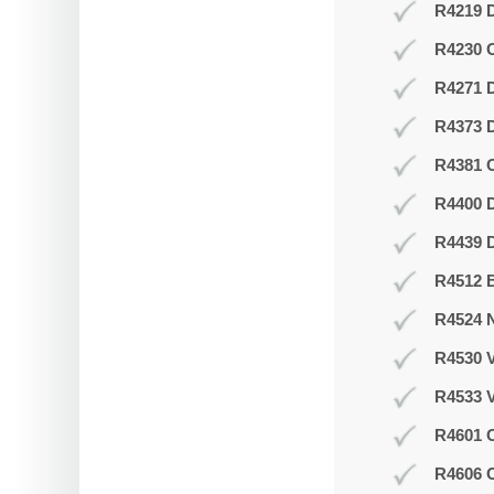
R4219 D
R4230 
R4271 
R4373 D
R4381 O
R4400 D
R4439 D
R4512 B
R4524 N
R4530 V
R4533 V
R4601 O
R4606 O