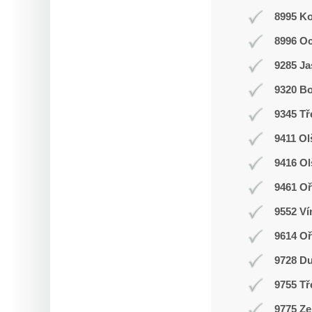
8995 K
8996 O
9285 J
9320 Bo
9345 Tř
9411 Ol
9416 O
9461 Oř
9552 Ví
9614 O
9728 D
9755 Tř
9775 Ze