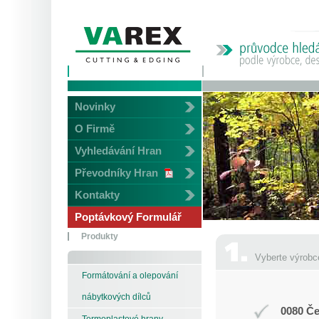
Novinky
O Firmě
Vyhledávání Hran
Převodníky Hran
Kontakty
Poptávkový Formulář
Produkty
Vyberte výrobc
Formátování a olepování
nábytkových dílců
0080 Če
Termoplastové hrany