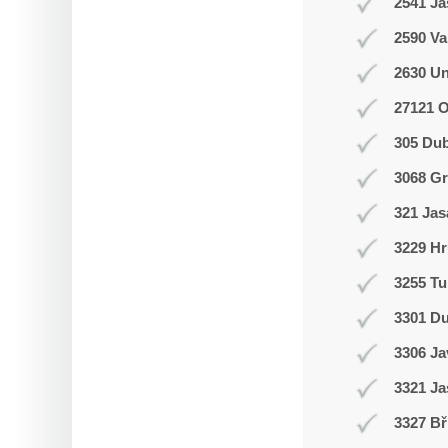
2541 J
2590 Va
2630 Un
27121 
305 Du
3068 Gr
321 Jas
3229 Hr
3255 Tu
3301 D
3306 J
3321 Ja
3327 Bř