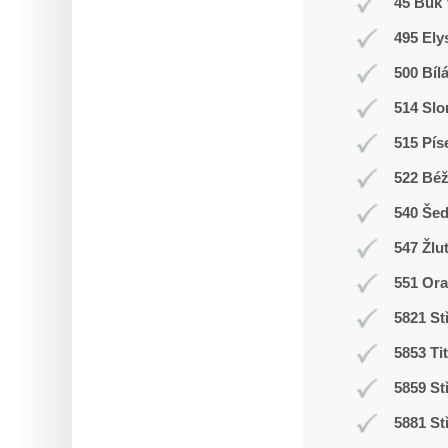
45 Buk 
495 Ely
500 Bíl
514 Slo
515 Pís
522 Bé
540 Še
547 Žlu
551 Ora
5821 St
5853 Ti
5859 St
5881 St