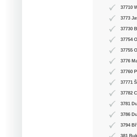
37710 
3773 J
37730 B
37754 O
37755 
3776 M
37760 P
37771 Š
37782 
3781 Du
3786 D
3794 Bř
381 Buk