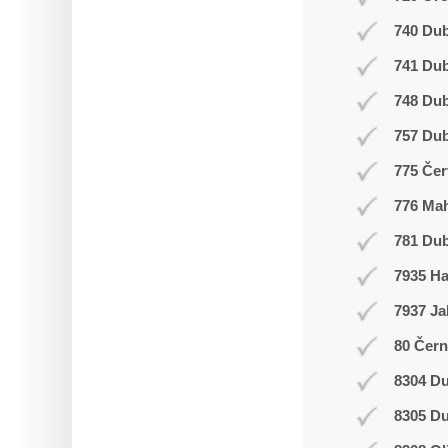
740 Dub
741 Du
748 Du
757 Dub
775 Čer
776 Ma
781 Dub
7935 H
7937 Ja
80 Čern
8304 Du
8305 Du