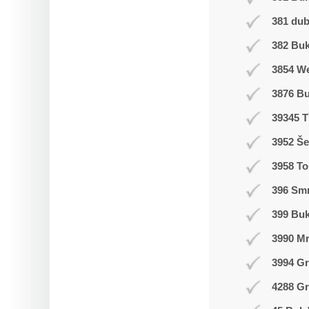
381 du
382 Buk
3854 W
3876 B
39345 T
3952 Še
3958 T
396 Smr
399 Bu
3990 M
3994 Gr
4288 Gr