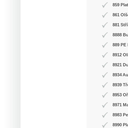
859 Pla
861 Olš
881 Stř
8888 B
889 PE 
8912 Ol
8921 Du
8934 Au
8939 T
8953 Oř
8971 Ma
8983 Pe
8990 Pl