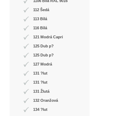
1106 Bílá RAL 9016
112 Šedá
113 Bílá
116 Bílá
121 Modrá Capri
125 Dub p?
125 Dub p?
127 Modrá
131 ?lut
131 ?lut
131 Žlutá
132 Oranžová
134 ?lut