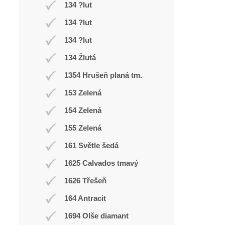
134 ?lut
134 ?lut
134 ?lut
134 Žlutá
1354 Hrušeň planá tm.
153 Zelená
154 Zelená
155 Zelená
161 Světle šedá
1625 Calvados tmavý
1626 Třešeň
164 Antracit
1694 Olše diamant