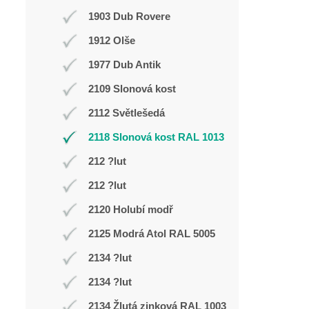
1903 Dub Rovere
1912 Olše
1977 Dub Antik
2109 Slonová kost
2112 Světlešedá
2118 Slonová kost RAL 1013
212 ?lut
212 ?lut
2120 Holubí modř
2125 Modrá Atol RAL 5005
2134 ?lut
2134 ?lut
2134 Žlutá zinková RAL 1003