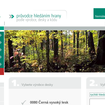
Nemáte
Vyberte výrobce desky
Vyb
0080 Černá vysoký lesk