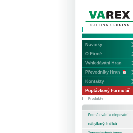
Novinky
O Firmě
Vyhledávání Hran
Převodníky Hran
Kontakty
Poptávkový Formulář
Produkty
Formátování a olepování
nábytkových dílců
Termoplastové hrany