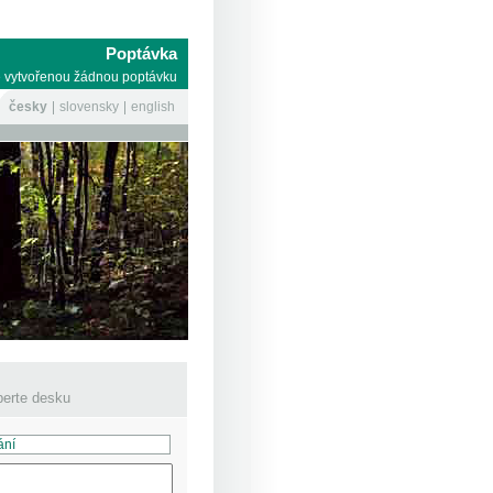
Poptávka
 vytvořenou žádnou poptávku
česky
slovensky
english
erte desku