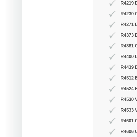
R4219 D
R4230 
R4271 
R4373 D
R4381 O
R4400 D
R4439 D
R4512 B
R4524 N
R4530 V
R4533 V
R4601 O
R4606 O