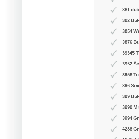
381 du
382 Buk
3854 W
3876 B
39345 T
3952 Še
3958 T
396 Smr
399 Bu
3990 M
3994 Gr
4288 Gr