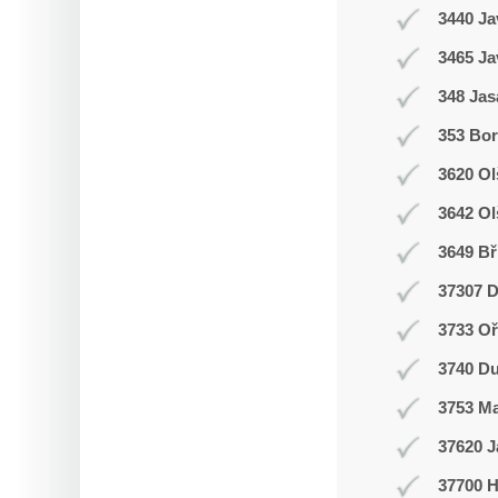
3440 Ja
3465 Ja
348 Jas
353 Bor
3620 Ol
3642 Ol
3649 Bř
37307 D
3733 Oř
3740 Du
3753 M
37620 J
37700 