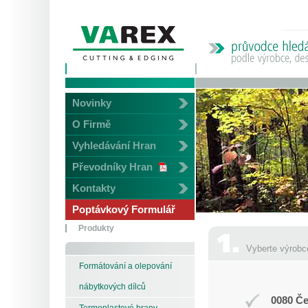
Novinky
O Firmě
Vyhledávání Hran
Převodníky Hran
Kontakty
Poptávkový Formulář
Produkty
Vyberte výrobc
Formátování a olepování
nábytkových dílců
0080 Če
Termoplastové hrany