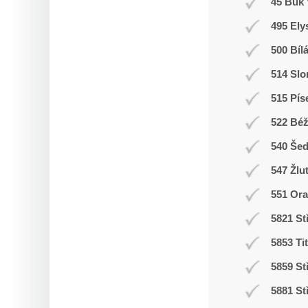
45 Buk 
495 Ely
500 Bíl
514 Slo
515 Pís
522 Bé
540 Še
547 Žlu
551 Ora
5821 St
5853 Ti
5859 St
5881 St