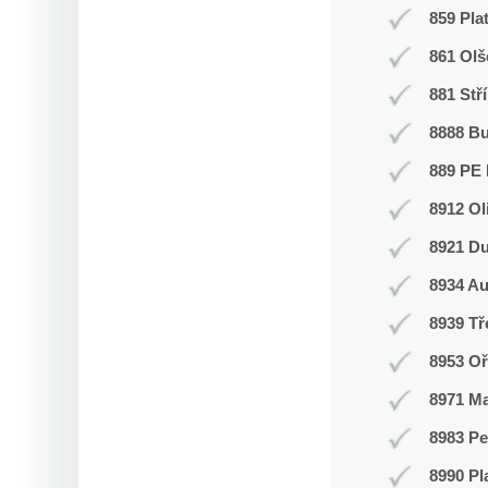
859 Pla
861 Olš
881 Stř
8888 B
889 PE 
8912 Ol
8921 Du
8934 Au
8939 T
8953 Oř
8971 Ma
8983 Pe
8990 Pl