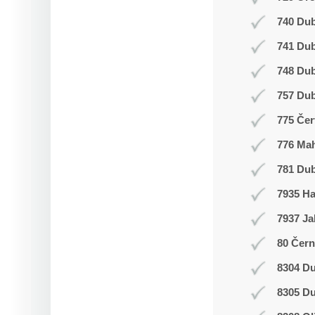
740 Dub
741 Du
748 Du
757 Dub
775 Čer
776 Ma
781 Dub
7935 H
7937 Ja
80 Čern
8304 Du
8305 Du