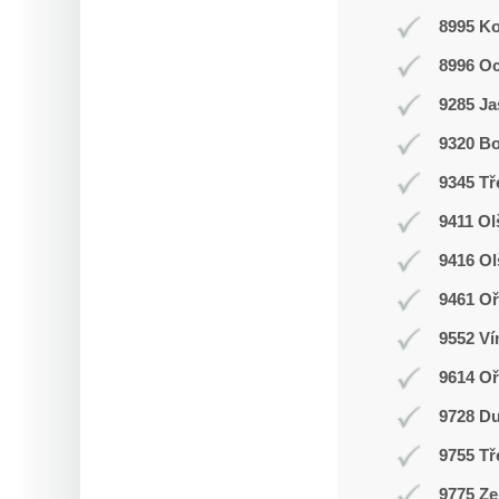
8995 K
8996 O
9285 J
9320 Bo
9345 Tř
9411 Ol
9416 O
9461 Oř
9552 Ví
9614 O
9728 D
9755 Tř
9775 Ze