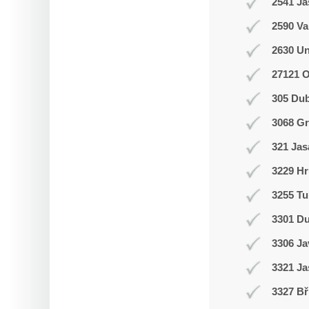
2541 J
2590 Va
2630 Un
27121 
305 Du
3068 Gr
321 Jas
3229 Hr
3255 Tu
3301 D
3306 J
3321 Ja
3327 Bř