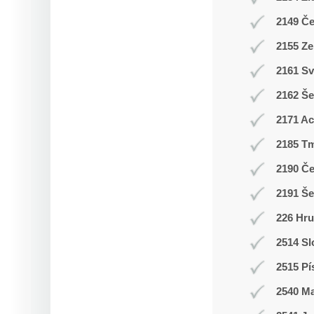
2149 Č
2155 Ze
2161 Sv
2162 Še
2171 A
2185 T
2190 Č
2191 Š
226 Hr
2514 Sl
2515 Pí
2540 M