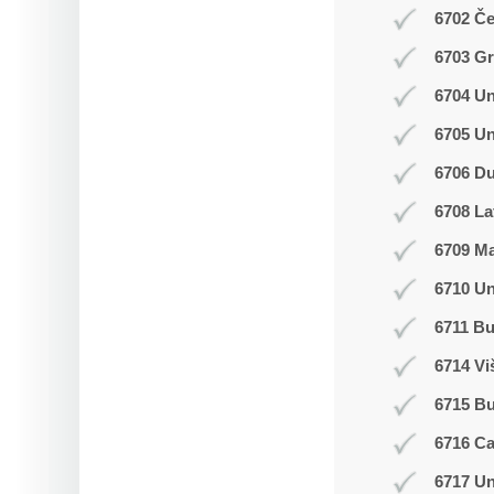
6702 Č
6703 Gr
6704 Un
6705 Un
6706 Du
6708 La
6709 M
6710 Un
6711 Bu
6714 Vi
6715 B
6716 C
6717 Un