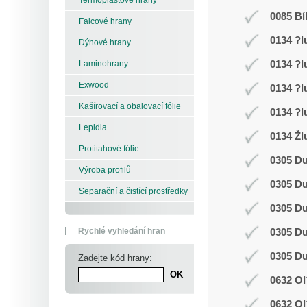
0085 Bí
Falcové hrany
0134 ?l
Dýhové hrany
0134 ?l
Laminohrany
Exwood
0134 ?l
Kašírovací a obalovací fólie
0134 ?l
Lepidla
0134 Žl
Protitahové fólie
0305 D
Výroba profilů
0305 D
Separační a čistící prostředky
0305 D
Rychlé vyhledání hran
0305 D
0305 D
Zadejte kód hrany:
0632 Ol
0632 Ol