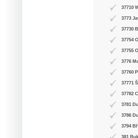
37710 
3773 J
37730 B
37754 O
37755 
3776 M
37760 P
37771 Š
37782 
3781 Du
3786 D
3794 Bř
381 Buk