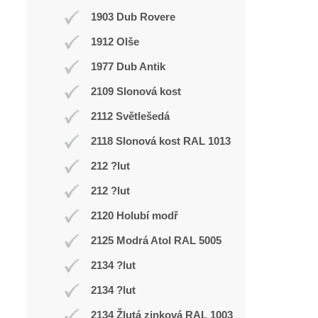
1903 Dub Rovere
1912 Olše
1977 Dub Antik
2109 Slonová kost
2112 Světlešedá
2118 Slonová kost RAL 1013
212 ?lut
212 ?lut
2120 Holubí modř
2125 Modrá Atol RAL 5005
2134 ?lut
2134 ?lut
2134 Žlutá zinková RAL 1003