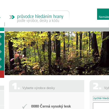
Nemáte
Vyberte výrobce desky
Vyb
0080 Černá vysoký lesk