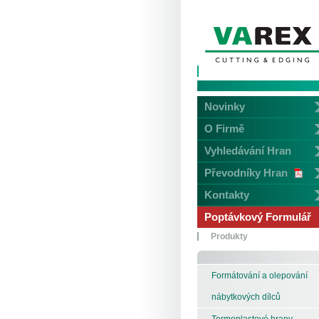
Novinky
O Firmě
Vyhledávání Hran
Převodníky Hran
Kontakty
Poptávkový Formulář
Produkty
Formátování a olepování
nábytkových dílců
Termoplastové hrany