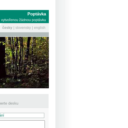
Poptávka
 vytvořenou žádnou poptávku
česky
slovensky
english
erte desku