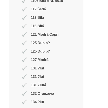
1106 Bílá RAL 9016
112 Šedá
113 Bílá
116 Bílá
121 Modrá Capri
125 Dub p?
125 Dub p?
127 Modrá
131 ?lut
131 ?lut
131 Žlutá
132 Oranžová
134 ?lut