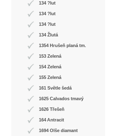
134 ?lut
134 ?lut
134 ?lut
134 Žlutá
1354 Hrušeň planá tm.
153 Zelená
154 Zelená
155 Zelená
161 Světle šedá
1625 Calvados tmavý
1626 Třešeň
164 Antracit
1694 Olše diamant