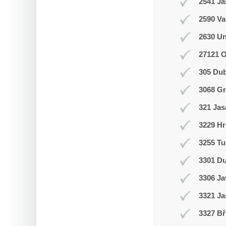
2541 J
2590 Va
2630 Un
27121 
305 Du
3068 Gr
321 Jas
3229 Hr
3255 Tu
3301 D
3306 J
3321 Ja
3327 Bř