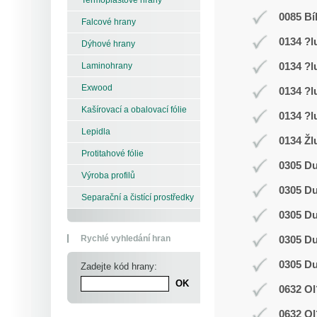
0085 Bí
Falcové hrany
0134 ?l
Dýhové hrany
0134 ?l
Laminohrany
Exwood
0134 ?l
Kašírovací a obalovací fólie
0134 ?l
Lepidla
0134 Žl
Protitahové fólie
0305 D
Výroba profilů
0305 D
Separační a čistící prostředky
0305 D
Rychlé vyhledání hran
0305 D
0305 D
Zadejte kód hrany:
0632 Ol
0632 Ol