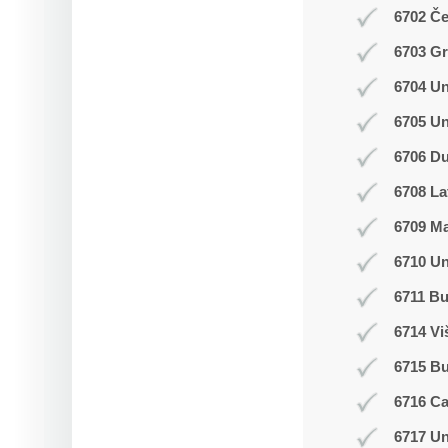
6702 Č
6703 Gr
6704 Un
6705 Un
6706 Du
6708 La
6709 M
6710 Un
6711 Bu
6714 Vi
6715 B
6716 C
6717 Un