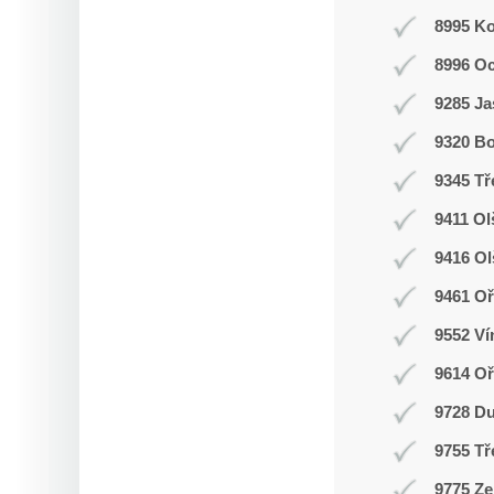
8995 K
8996 O
9285 J
9320 Bo
9345 Tř
9411 Ol
9416 O
9461 Oř
9552 Ví
9614 O
9728 D
9755 Tř
9775 Ze