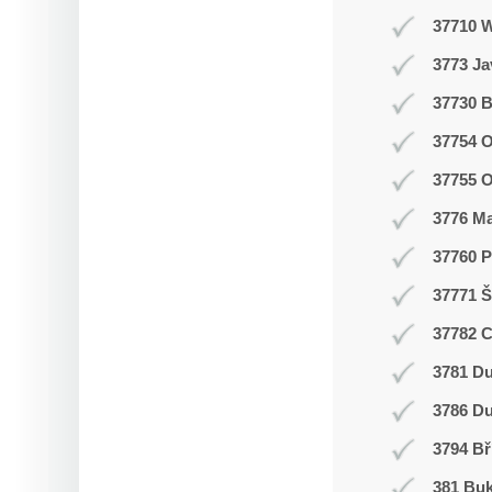
37710 
3773 J
37730 B
37754 O
37755 
3776 M
37760 P
37771 Š
37782 
3781 Du
3786 D
3794 Bř
381 Buk