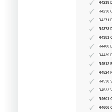
R4219 D
R4230 
R4271 
R4373 D
R4381 O
R4400 D
R4439 D
R4512 B
R4524 N
R4530 V
R4533 V
R4601 O
R4606 O