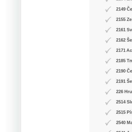
2149 Č
2155 Ze
2161 Sv
2162 Še
2171 A
2185 T
2190 Č
2191 Š
226 Hr
2514 Sl
2515 Pí
2540 M