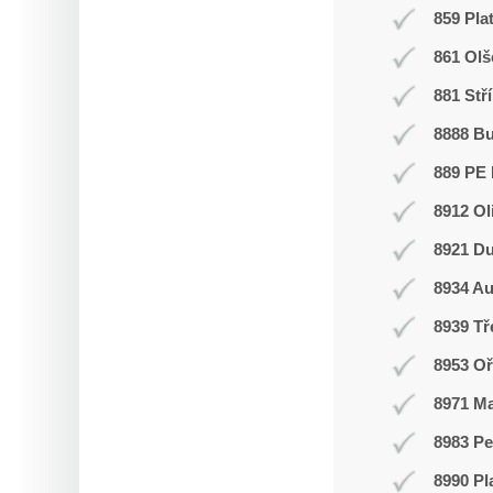
859 Pla
861 Olš
881 Stř
8888 B
889 PE 
8912 Ol
8921 Du
8934 Au
8939 T
8953 Oř
8971 Ma
8983 Pe
8990 Pl