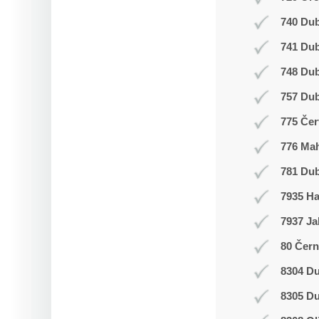
740 Dub
741 Du
748 Du
757 Dub
775 Čer
776 Ma
781 Dub
7935 H
7937 Ja
80 Čern
8304 Du
8305 Du