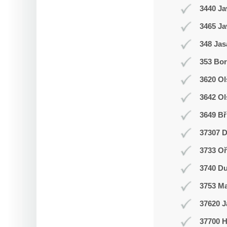
3440 Ja
3465 Ja
348 Jas
353 Bor
3620 Ol
3642 Ol
3649 Bř
37307 D
3733 Oř
3740 Du
3753 M
37620 J
37700 