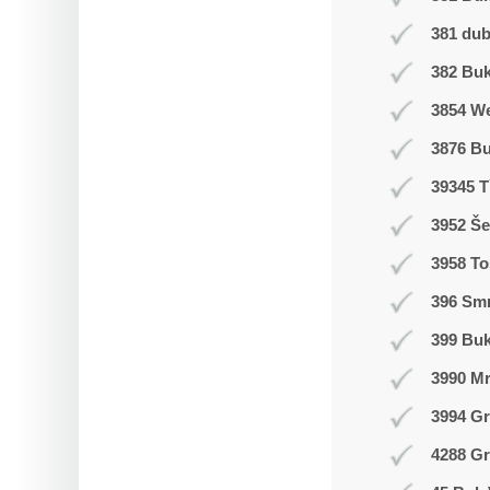
381 du
382 Buk
3854 W
3876 B
39345 T
3952 Še
3958 T
396 Smr
399 Bu
3990 M
3994 Gr
4288 Gr