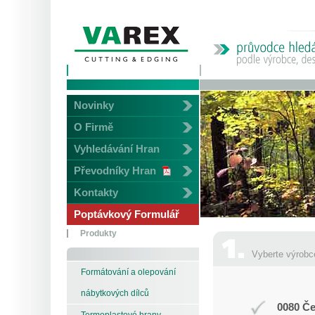
Novinky
O Firmě
Vyhledávání Hran
Převodníky Hran
Kontakty
Poptávkový Formulář
Produkty
Vyberte výrobc
Formátování a olepování
nábytkových dílců
0080 Če
Termoplastové hrany