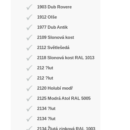
1903 Dub Rovere
1912 Olše
1977 Dub Antik
2109 Slonová kost
2112 Světlešedá
2118 Slonová kost RAL 1013
212 ?lut
212 ?lut
2120 Holubí modř
2125 Modrá Atol RAL 5005
2134 ?lut
2134 ?lut
2134 Žlutá zinková RAL 1003