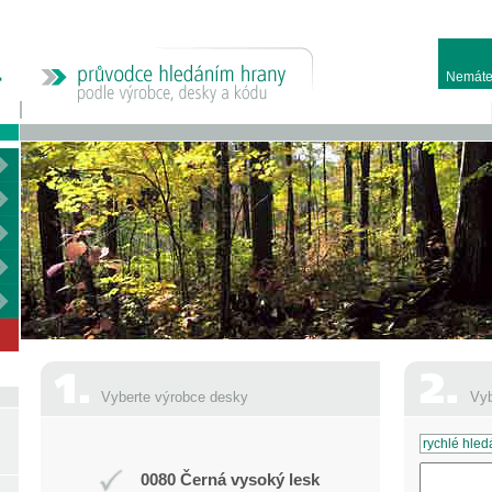
Nemáte
Vyberte výrobce desky
Vyb
0080 Černá vysoký lesk