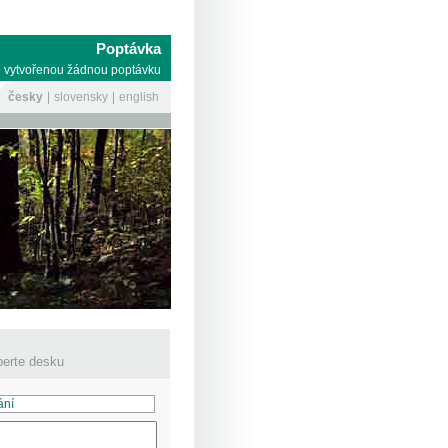
Poptávka
 vytvořenou žádnou poptávku
česky
slovensky
english
erte desku