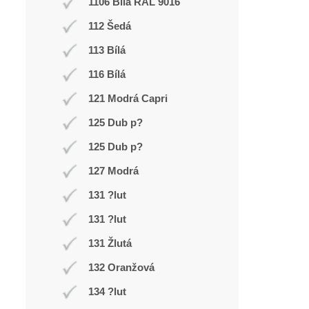
1106 Bílá RAL 9016
112 Šedá
113 Bílá
116 Bílá
121 Modrá Capri
125 Dub p?
125 Dub p?
127 Modrá
131 ?lut
131 ?lut
131 Žlutá
132 Oranžová
134 ?lut