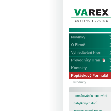
Novinky
O Firmě
Vyhledávání Hran
Převodníky Hran
Kontakty
Poptávkový Formulář
Produkty
Formátování a olepování
nábytkových dílců
Termoplastové hrany