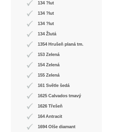
134 ?lut
134 ?lut
134 ?lut
134 Žlutá
1354 Hrušeň planá tm.
153 Zelená
154 Zelená
155 Zelená
161 Světle šedá
1625 Calvados tmavý
1626 Třešeň
164 Antracit
1694 Olše diamant