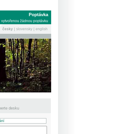
Poptávka
 vytvořenou žádnou poptávku
česky
slovensky
english
erte desku