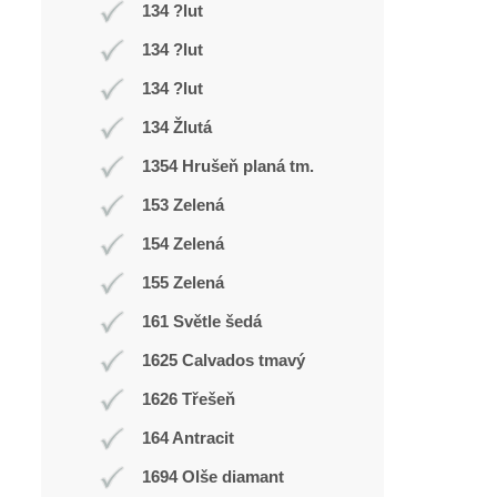
134 ?lut
134 ?lut
134 ?lut
134 Žlutá
1354 Hrušeň planá tm.
153 Zelená
154 Zelená
155 Zelená
161 Světle šedá
1625 Calvados tmavý
1626 Třešeň
164 Antracit
1694 Olše diamant