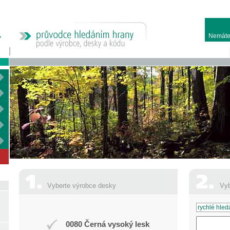
Nemáte
Vyberte výrobce desky
Vyb
0080 Černá vysoký lesk