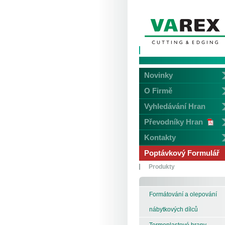
Novinky
O Firmě
Vyhledávání Hran
Převodníky Hran
Kontakty
Poptávkový Formulář
Produkty
Formátování a olepování
nábytkových dílců
Termoplastové hrany