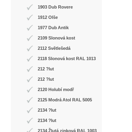
1903 Dub Rovere
1912 Olše
1977 Dub Antik
2109 Slonová kost
2112 Světlešedá
2118 Slonová kost RAL 1013
212 ?lut
212 ?lut
2120 Holubí modř
2125 Modrá Atol RAL 5005
2134 ?lut
2134 ?lut
2134 Žlutá zinková RAL 1003