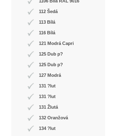
1106 Bílá RAL 9016
112 Šedá
113 Bílá
116 Bílá
121 Modrá Capri
125 Dub p?
125 Dub p?
127 Modrá
131 ?lut
131 ?lut
131 Žlutá
132 Oranžová
134 ?lut