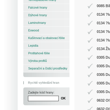
0085 Bí
Falcové hrany
0134 ?l
Dýhové hrany
0134 ?l
Laminohrany
Exwood
0134 ?l
Kašírovací a obalovací fólie
0134 ?l
Lepidla
0134 Žl
Protitahové fólie
0305 D
Výroba profilů
0305 D
Separační a čistící prostředky
0305 D
Rychlé vyhledání hran
0305 D
0305 D
Zadejte kód hrany:
0632 Ol
0632 Ol