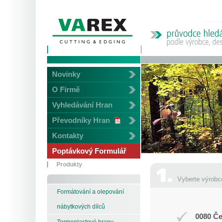
Novinky
O Firmě
Vyhledávání Hran
Převodníky Hran
Kontakty
Poptávkový Formulář
Produkty
Vyberte výrobc
Formátování a olepování
nábytkových dílců
0080 Če
Termoplastové hrany