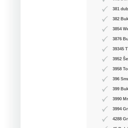
381 du
382 Buk
3854 W
3876 B
39345 T
3952 Še
3958 T
396 Smr
399 Bu
3990 M
3994 Gr
4288 Gr