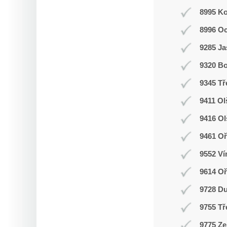
8995 K
8996 O
9285 J
9320 Bo
9345 Tř
9411 Ol
9416 O
9461 Oř
9552 Ví
9614 O
9728 D
9755 Tř
9775 Ze