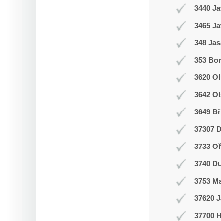
3440 Ja
3465 Ja
348 Jas
353 Bor
3620 Ol
3642 Ol
3649 Bř
37307 D
3733 Oř
3740 Du
3753 M
37620 J
37700 