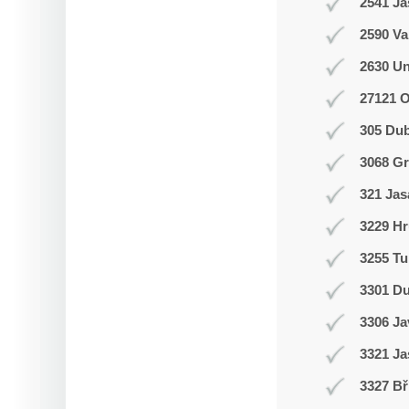
2541 J
2590 Va
2630 Un
27121 
305 Du
3068 Gr
321 Jas
3229 Hr
3255 Tu
3301 D
3306 J
3321 Ja
3327 Bř