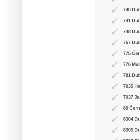
740 Dub
741 Du
748 Du
757 Dub
775 Čer
776 Ma
781 Dub
7935 H
7937 Ja
80 Čern
8304 Du
8305 Du