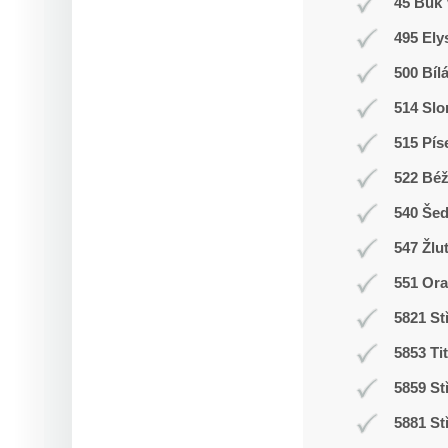
45 Buk 
495 Ely
500 Bíl
514 Slo
515 Pís
522 Bé
540 Še
547 Žlu
551 Ora
5821 St
5853 Ti
5859 St
5881 St