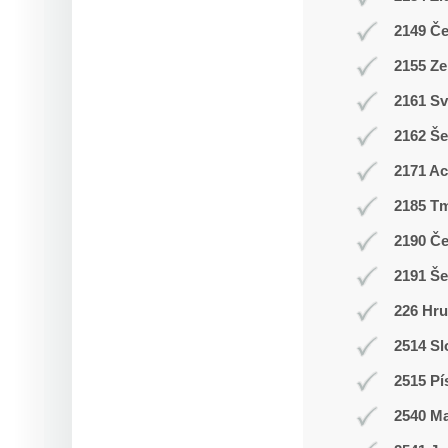
2149 Č
2155 Ze
2161 Sv
2162 Še
2171 A
2185 T
2190 Č
2191 Š
226 Hr
2514 Sl
2515 Pí
2540 M