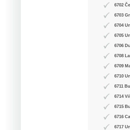
6702 Č
6703 Gr
6704 Un
6705 Un
6706 Du
6708 La
6709 M
6710 Un
6711 Bu
6714 Vi
6715 B
6716 C
6717 Un