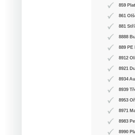
859 Pla
861 Olš
881 Stř
8888 B
889 PE 
8912 Ol
8921 Du
8934 Au
8939 T
8953 Oř
8971 Ma
8983 Pe
8990 Pl