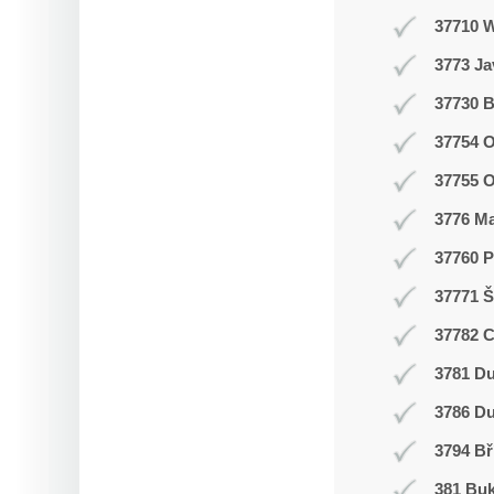
37710 
3773 J
37730 B
37754 O
37755 
3776 M
37760 P
37771 Š
37782 
3781 Du
3786 D
3794 Bř
381 Buk