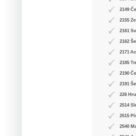
2149 Č
2155 Ze
2161 Sv
2162 Še
2171 A
2185 T
2190 Č
2191 Š
226 Hr
2514 Sl
2515 Pí
2540 M