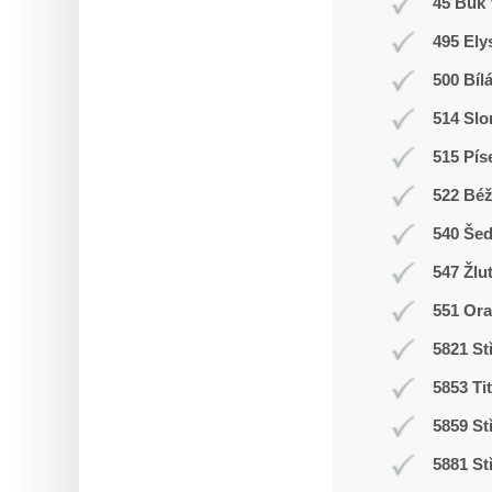
45 Buk 
495 Ely
500 Bíl
514 Slo
515 Pís
522 Bé
540 Še
547 Žlu
551 Ora
5821 St
5853 Ti
5859 St
5881 St