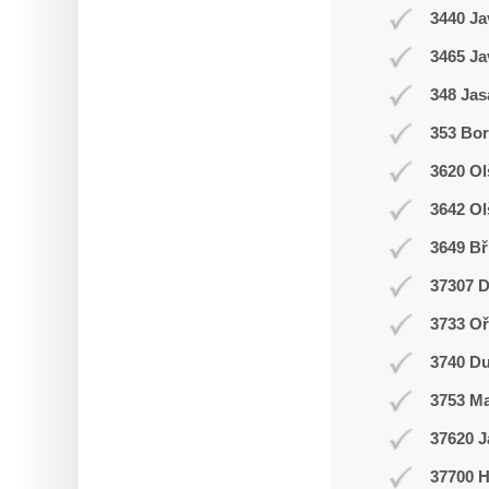
3440 Ja
3465 Ja
348 Jas
353 Bor
3620 Ol
3642 Ol
3649 Bř
37307 D
3733 Oř
3740 Du
3753 M
37620 J
37700 