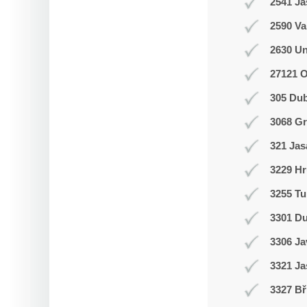
2541 J
2590 Va
2630 Un
27121 
305 Du
3068 Gr
321 Jas
3229 Hr
3255 Tu
3301 D
3306 J
3321 Ja
3327 Bř