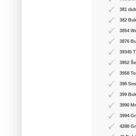
381 du
382 Buk
3854 W
3876 B
39345 T
3952 Še
3958 T
396 Smr
399 Bu
3990 M
3994 Gr
4288 Gr