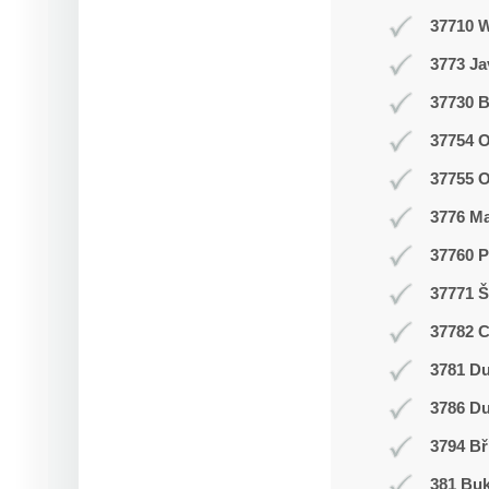
37710 
3773 J
37730 B
37754 O
37755 
3776 M
37760 P
37771 Š
37782 
3781 Du
3786 D
3794 Bř
381 Buk