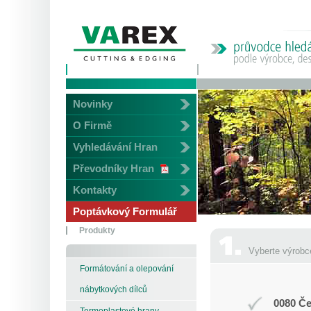
Novinky
O Firmě
Vyhledávání Hran
Převodníky Hran
Kontakty
Poptávkový Formulář
Produkty
Vyberte výrobc
Formátování a olepování
nábytkových dílců
0080 Če
Termoplastové hrany