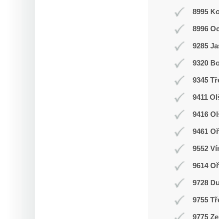
8995 K
8996 O
9285 J
9320 Bo
9345 Tř
9411 Ol
9416 O
9461 Oř
9552 Ví
9614 O
9728 D
9755 Tř
9775 Ze