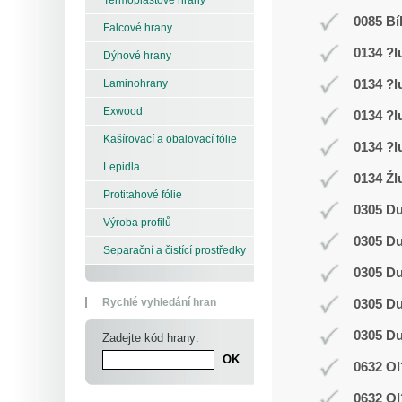
0085 Bí
Falcové hrany
0134 ?l
Dýhové hrany
0134 ?l
Laminohrany
Exwood
0134 ?l
Kašírovací a obalovací fólie
0134 ?l
Lepidla
0134 Žl
Protitahové fólie
0305 D
Výroba profilů
0305 D
Separační a čistící prostředky
0305 D
Rychlé vyhledání hran
0305 D
0305 D
Zadejte kód hrany:
0632 Ol
0632 Ol