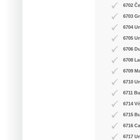
6702 Č
6703 Gr
6704 Un
6705 Un
6706 Du
6708 La
6709 M
6710 Un
6711 Bu
6714 Vi
6715 B
6716 C
6717 Un