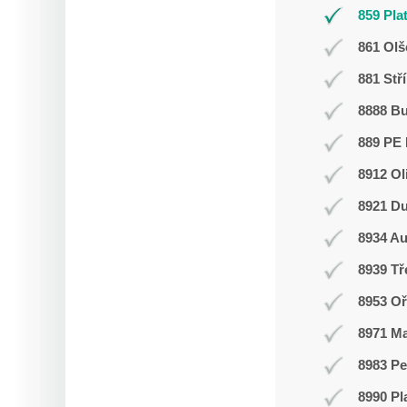
859 Pla
861 Olš
881 Stř
8888 B
889 PE 
8912 Ol
8921 Du
8934 Au
8939 T
8953 Oř
8971 Ma
8983 Pe
8990 Pl