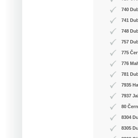
740 Dub
741 Du
748 Du
757 Dub
775 Čer
776 Ma
781 Dub
7935 H
7937 Ja
80 Čern
8304 Du
8305 Du