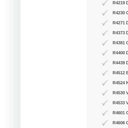
R4219 D
R4230 
R4271 
R4373 D
R4381 O
R4400 D
R4439 D
R4512 B
R4524 N
R4530 V
R4533 V
R4601 O
R4606 O