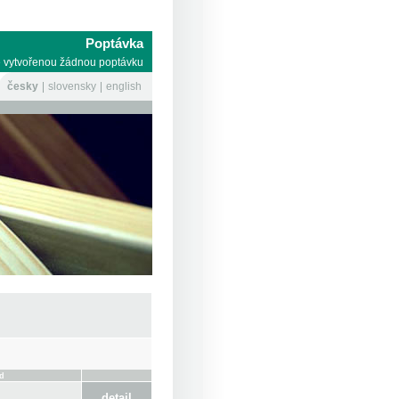
Poptávka
 vytvořenou žádnou poptávku
česky
slovensky
english
d
detail