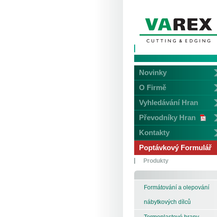
Novinky
O Firmě
Vyhledávání Hran
Převodníky Hran
Kontakty
Poptávkový Formulář
Produkty
Formátování a olepování
nábytkových dílců
Termoplastové hrany