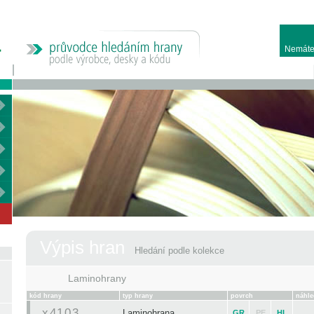
Nemáte
Výpis hran
Hledání podle kolekce
Laminohrany
kód hrany
typ hrany
povrch
náhle
x4103
Laminohrana
GR
PE
HL