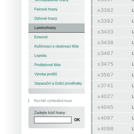
Falcové hrany
x3382
L
Dýhové hrany
x3392
L
Laminohrany
x3433
L
Exwood
x3438
L
Kašírovací a obalovací fólie
x3467
L
Lepidla
x3475
L
Protitahové fólie
x3567
Výroba profilů
L
Separační a čistící prostředky
x3741
L
x4027
L
Rychlé vyhledání hran
x4045
L
Zadejte kód hrany:
x4097
L
x4098
L