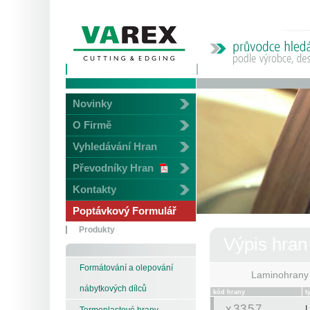
Novinky
O Firmě
Vyhledávání Hran
Převodníky Hran
Kontakty
Poptávkový Formulář
Produkty
Výpis hran
Formátování a olepování
Laminohrany
nábytkových dílců
kód hrany
t
x3357
L
Termoplastové hrany