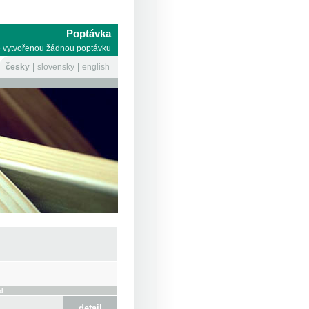
Poptávka
 vytvořenou žádnou poptávku
česky
slovensky
english
d
detail