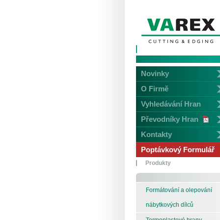
Novinky
O Firmě
Vyhledávání Hran
Převodníky Hran
Kontakty
Poptávkový Formulář
Produkty
Formátování a olepování
nábytkových dílců
Termoplastové hrany