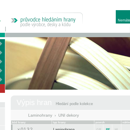
Nemáte
Výpis hran
Hledání podle kolekce
Laminohrany
›
UNI dekory
kód hrany
typ hrany
povrch
náhle
x0132
Laminohrana
GR
PE
HL