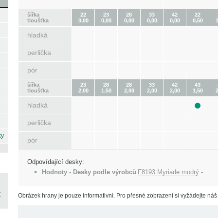
šířka
22
23
28
33
42
22
tloušťka
0,00
0,00
0,00
0,00
0,00
0,50
1
hladká
perlička
pór
šířka
23
28
28
33
42
43
tloušťka
2,00
1,50
2,00
2,00
2,00
1,50
2
hladká
perlička
ky
pór
Odpovídající desky:
Hodnoty - Desky podle výrobců
F8193 Myriade modrý
-
Obrázek hrany je pouze informativní. Pro přesné zobrazení si vyžádejte náš 