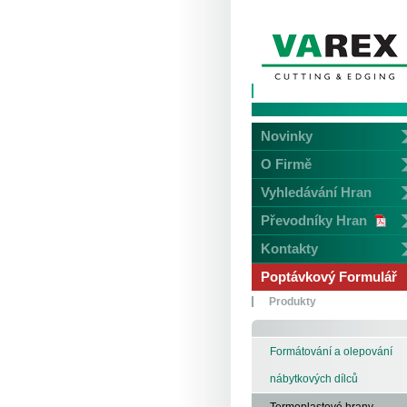
Novinky
O Firmě
Vyhledávání Hran
Převodníky Hran
Kontakty
Poptávkový Formulář
Produkty
Formátování a olepování
nábytkových dílců
Termoplastové hrany