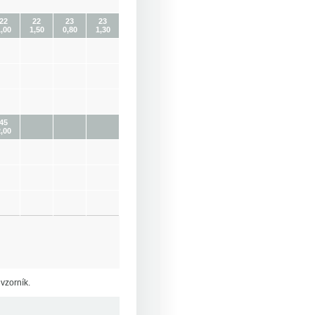
22
22
23
23
,00
1,50
0,80
1,30
45
,00
vzorník.