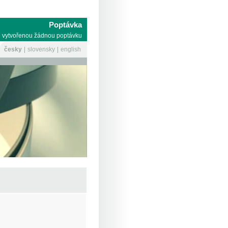
Poptávka
 vytvořenou žádnou poptávku
česky
slovensky
english