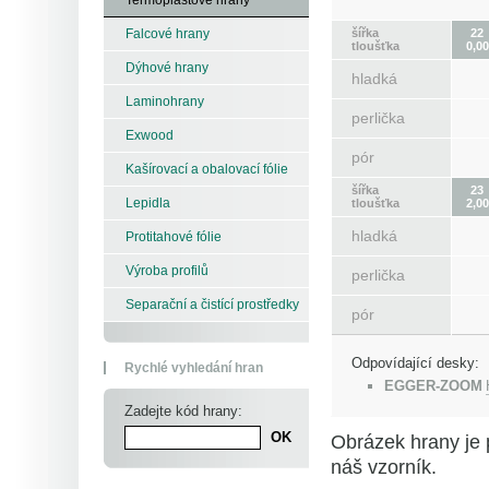
šířka
22
Falcové hrany
tloušťka
0,00
Dýhové hrany
hladká
Laminohrany
perlička
Exwood
pór
Kašírovací a obalovací fólie
šířka
23
Lepidla
tloušťka
2,00
hladká
Protitahové fólie
Výroba profilů
perlička
Separační a čistící prostředky
pór
Odpovídající desky:
Rychlé vyhledání hran
EGGER-ZOOM
Zadejte kód hrany:
Obrázek hrany je 
náš vzorník.