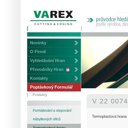
Novinky
O Firmě
Vyhledávání Hran
Převodníky Hran
Kontakty
Poptávkový Formulář
Produkty
V 22 007
Formátování a olepování
Termoplastová hrana
nábytkových dílců
Termoplastové hrany