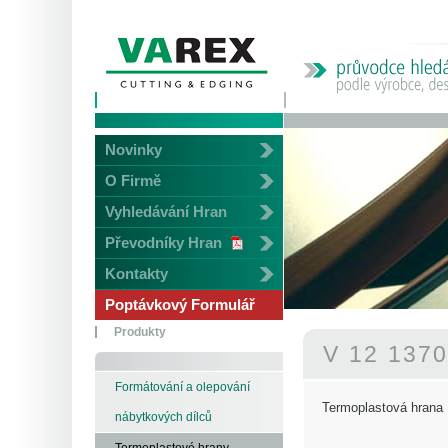
Novinky
O Firmě
Vyhledávání Hran
Převodníky Hran
Kontakty
Poptávkový Formulář
Produkty
V 12 137
Formátování a olepování
Termoplastová hrana
nábytkových dílců
Termoplastové hrany