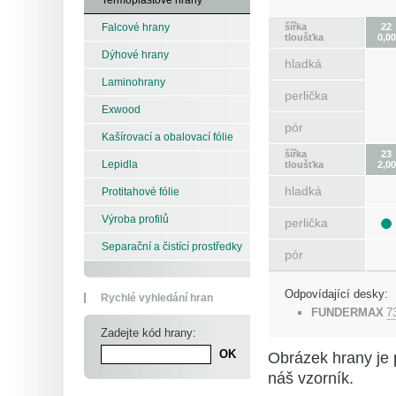
šířka
22
Falcové hrany
tloušťka
0,00
Dýhové hrany
hladká
Laminohrany
perlička
Exwood
pór
Kašírovací a obalovací fólie
šířka
23
Lepidla
tloušťka
2,00
hladká
Protitahové fólie
Výroba profilů
perlička
Separační a čistící prostředky
pór
Odpovídající desky:
Rychlé vyhledání hran
FUNDERMAX
7
Zadejte kód hrany:
Obrázek hrany je 
náš vzorník.