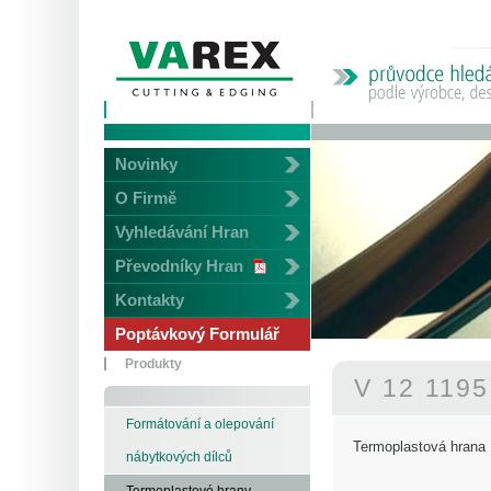
Novinky
O Firmě
Vyhledávání Hran
Převodníky Hran
Kontakty
Poptávkový Formulář
Produkty
V 12 119
Formátování a olepování
Termoplastová hrana
nábytkových dílců
Termoplastové hrany