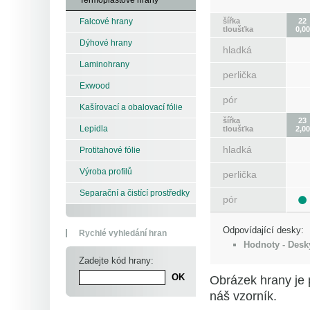
šířka
22
Falcové hrany
tloušťka
0,00
Dýhové hrany
hladká
Laminohrany
perlička
Exwood
pór
Kašírovací a obalovací fólie
šířka
23
Lepidla
tloušťka
2,00
hladká
Protitahové fólie
Výroba profilů
perlička
Separační a čistící prostředky
pór
Odpovídající desky:
Rychlé vyhledání hran
Hodnoty - Desk
Zadejte kód hrany:
Obrázek hrany je 
náš vzorník.