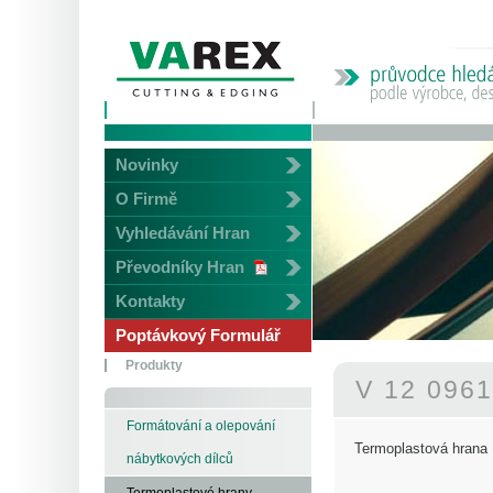
Novinky
O Firmě
Vyhledávání Hran
Převodníky Hran
Kontakty
Poptávkový Formulář
Produkty
V 12 096
Formátování a olepování
Termoplastová hrana
nábytkových dílců
Termoplastové hrany