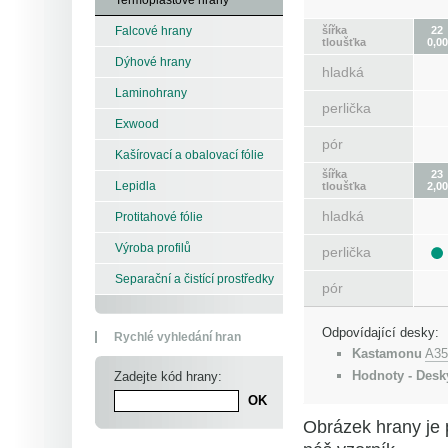
šířka
22
Falcové hrany
tloušťka
0,00
Dýhové hrany
hladká
Laminohrany
perlička
Exwood
pór
Kašírovací a obalovací fólie
šířka
23
Lepidla
tloušťka
2,00
hladká
Protitahové fólie
Výroba profilů
perlička
Separační a čistící prostředky
pór
Odpovídající desky:
Rychlé vyhledání hran
Kastamonu
A35
Hodnoty - Desk
Zadejte kód hrany:
Obrázek hrany je 