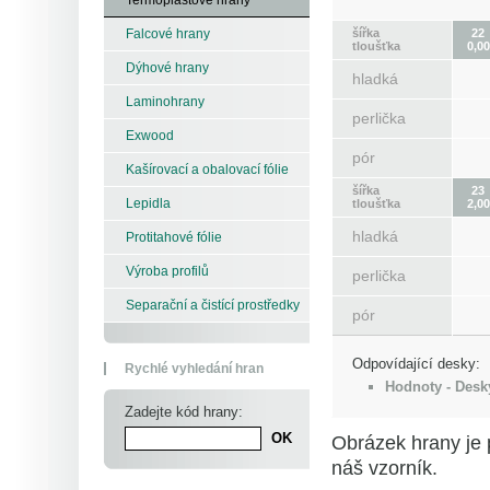
šířka
22
Falcové hrany
tloušťka
0,00
Dýhové hrany
hladká
Laminohrany
perlička
Exwood
pór
Kašírovací a obalovací fólie
šířka
23
Lepidla
tloušťka
2,00
hladká
Protitahové fólie
Výroba profilů
perlička
Separační a čistící prostředky
pór
Odpovídající desky:
Rychlé vyhledání hran
Hodnoty - Desk
Zadejte kód hrany:
Obrázek hrany je 
náš vzorník.