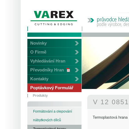
Novinky
O Firmě
Vyhledávání Hran
Převodníky Hran
Kontakty
Poptávkový Formulář
Produkty
V 12 085
Formátování a olepování
Termoplastová hrana
nábytkových dílců
Termoplastové hrany