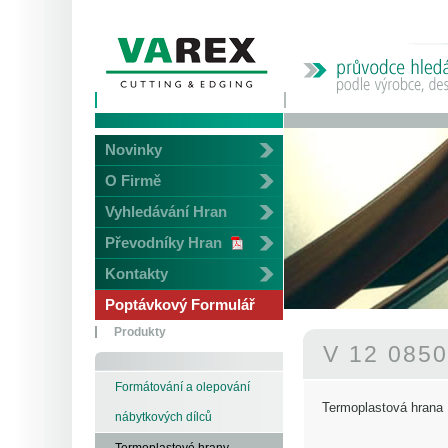
Novinky
O Firmě
Vyhledávání Hran
Převodníky Hran
Kontakty
Poptávkový Formulář
Produkty
V 12 085
Formátování a olepování
Termoplastová hrana
nábytkových dílců
Termoplastové hrany