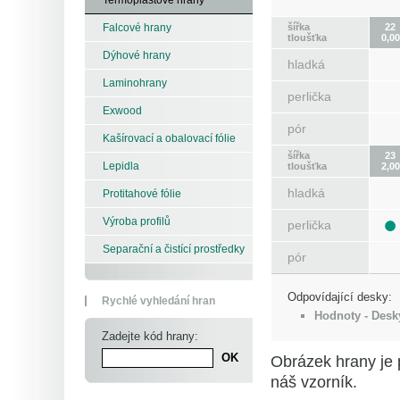
šířka
22
Falcové hrany
tloušťka
0,00
Dýhové hrany
hladká
Laminohrany
perlička
Exwood
pór
Kašírovací a obalovací fólie
šířka
23
Lepidla
tloušťka
2,00
hladká
Protitahové fólie
Výroba profilů
perlička
Separační a čistící prostředky
pór
Odpovídající desky:
Rychlé vyhledání hran
Hodnoty - Desk
Zadejte kód hrany:
Obrázek hrany je 
náš vzorník.