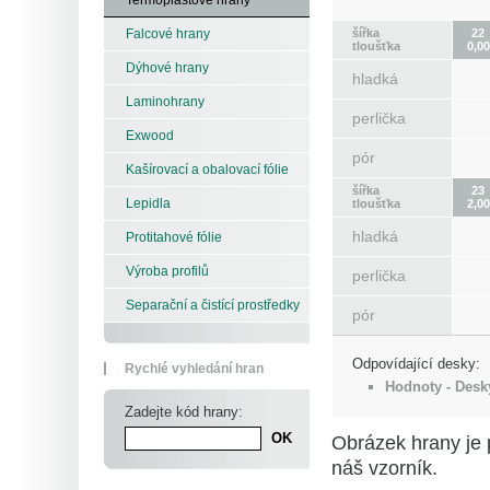
šířka
22
Falcové hrany
tloušťka
0,00
Dýhové hrany
hladká
Laminohrany
perlička
Exwood
pór
Kašírovací a obalovací fólie
šířka
23
Lepidla
tloušťka
2,00
hladká
Protitahové fólie
Výroba profilů
perlička
Separační a čistící prostředky
pór
Odpovídající desky:
Rychlé vyhledání hran
Hodnoty - Desk
Zadejte kód hrany:
Obrázek hrany je 
náš vzorník.