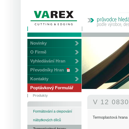
Novinky
O Firmě
Vyhledávání Hran
Převodníky Hran
Kontakty
Poptávkový Formulář
Produkty
V 12 083
Formátování a olepování
Termoplastová hrana
nábytkových dílců
Termoplastové hrany