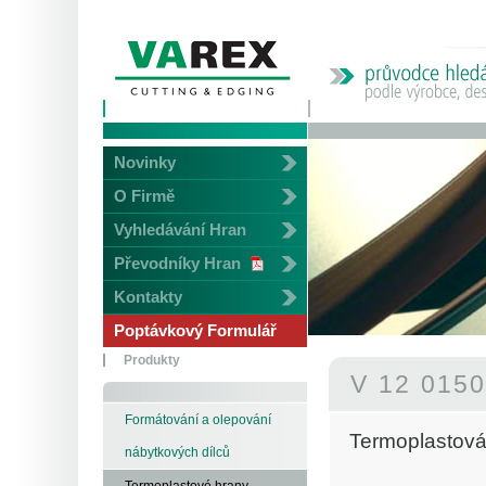
Novinky
O Firmě
Vyhledávání Hran
Převodníky Hran
Kontakty
Poptávkový Formulář
Produkty
V 12 015
Formátování a olepování
Termoplastová
nábytkových dílců
Termoplastové hrany