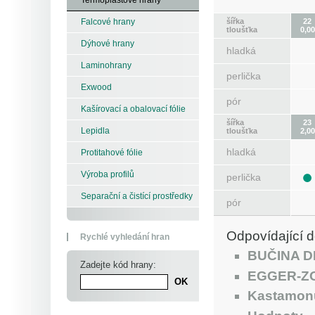
šířka
22
Falcové hrany
tloušťka
0,00
Dýhové hrany
hladká
Laminohrany
perlička
Exwood
pór
Kašírovací a obalovací fólie
šířka
23
Lepidla
tloušťka
2,00
hladká
Protitahové fólie
Výroba profilů
perlička
Separační a čistící prostředky
pór
Odpovídající d
Rychlé vyhledání hran
BUČINA 
Zadejte kód hrany:
EGGER-Z
Kastamon