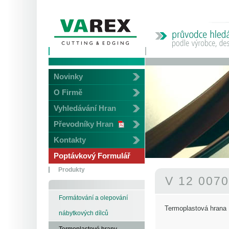
Novinky
O Firmě
Vyhledávání Hran
Převodníky Hran
Kontakty
Poptávkový Formulář
Produkty
V 12 007
Formátování a olepování
Termoplastová hrana
nábytkových dílců
Termoplastové hrany