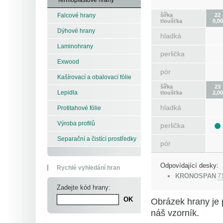
šířka
22
Falcové hrany
tloušťka
0,00
Dýhové hrany
hladká
Laminohrany
perlička
Exwood
pór
Kašírovací a obalovací fólie
šířka
23
Lepidla
tloušťka
2,00
hladká
Protitahové fólie
Výroba profilů
perlička
Separační a čistící prostředky
pór
Odpovídající desky:
Rychlé vyhledání hran
KRONOSPAN
7
Zadejte kód hrany:
Obrázek hrany je 
náš vzorník.