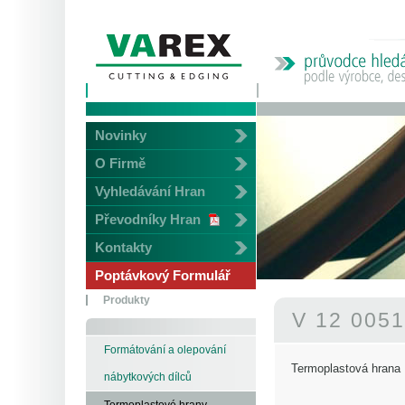
Novinky
O Firmě
Vyhledávání Hran
Převodníky Hran
Kontakty
Poptávkový Formulář
Produkty
V 12 005
Formátování a olepování
Termoplastová hrana
nábytkových dílců
Termoplastové hrany