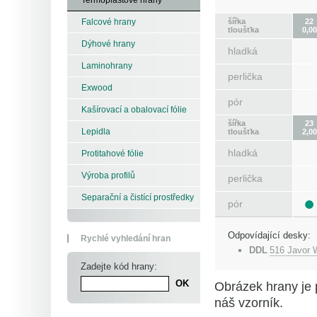
šířka
22
Falcové hrany
tloušťka
0,00
Dýhové hrany
hladká
Laminohrany
perlička
Exwood
pór
Kašírovací a obalovací fólie
šířka
23
Lepidla
tloušťka
2,00
hladká
Protitahové fólie
Výroba profilů
perlička
Separační a čistící prostředky
pór
Odpovídající desky:
Rychlé vyhledání hran
DDL
516 Javor
Zadejte kód hrany:
Obrázek hrany je 
náš vzorník.