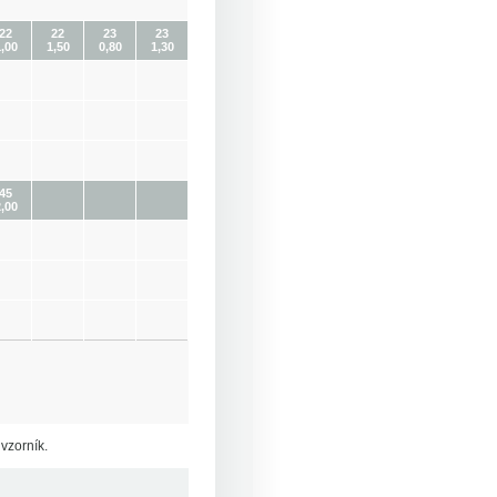
22
22
23
23
,00
1,50
0,80
1,30
45
,00
vzorník.