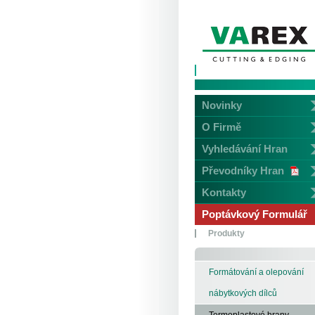
Novinky
O Firmě
Vyhledávání Hran
Převodníky Hran
Kontakty
Poptávkový Formulář
Produkty
Formátování a olepování
nábytkových dílců
Termoplastové hrany