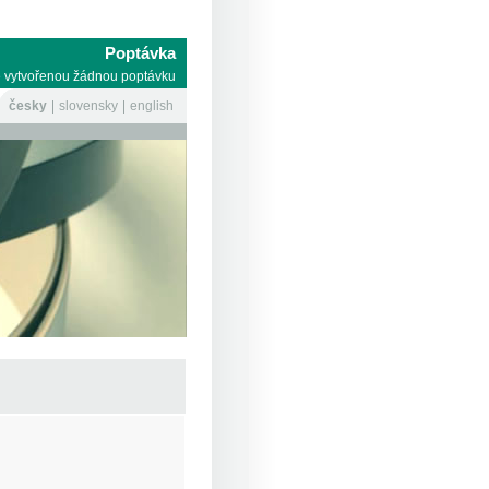
Poptávka
 vytvořenou žádnou poptávku
česky
slovensky
english