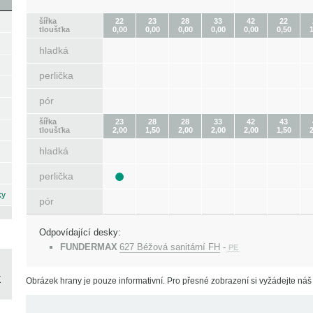
šířka
22
23
28
33
42
22
tloušťka
0,00
0,00
0,00
0,00
0,00
0,50
1
hladká
perlička
pór
šířka
23
28
28
33
42
43
tloušťka
2,00
1,50
2,00
2,00
2,00
1,50
2
hladká
perlička
ky
pór
Odpovídající desky:
FUNDERMAX
627 Béžová sanitární FH
-
PE
Obrázek hrany je pouze informativní. Pro přesné zobrazení si vyžádejte náš 