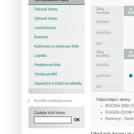
šířka
22
Falcové hrany
tloušťka
0,00
Dýhové hrany
hladká
Laminohrany
perlička
Exwood
pór
Kašírovací a obalovací fólie
šířka
23
Lepidla
tloušťka
2,00
hladká
Protitahové fólie
Výroba profilů
perlička
Separační a čistící prostředky
pór
Odpovídající desky:
Rychlé vyhledání hran
BUČINA DDD
8
EGGER-ZOOM
Zadejte kód hrany:
Hodnoty - Desk