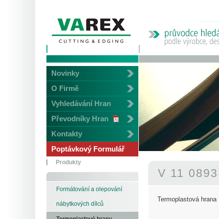
Novinky
O Firmě
Vyhledávání Hran
Převodníky Hran
Kontakty
Poptávkový Formulář
Produkty
V 11 089
Formátování a olepování
Termoplastová hrana
nábytkových dílců
Termoplastové hrany