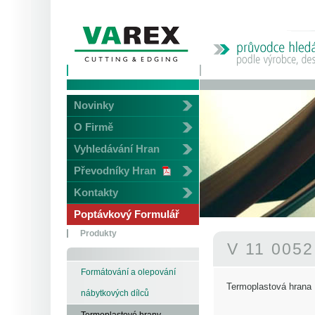
Novinky
O Firmě
Vyhledávání Hran
Převodníky Hran
Kontakty
Poptávkový Formulář
Produkty
V 11 005
Formátování a olepování
Termoplastová hrana
nábytkových dílců
Termoplastové hrany