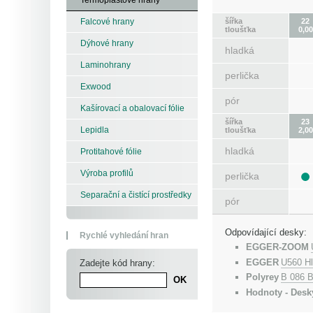
šířka
22
Falcové hrany
tloušťka
0,00
Dýhové hrany
hladká
Laminohrany
perlička
Exwood
pór
Kašírovací a obalovací fólie
šířka
23
Lepidla
tloušťka
2,00
hladká
Protitahové fólie
Výroba profilů
perlička
Separační a čistící prostředky
pór
Odpovídající desky:
Rychlé vyhledání hran
EGGER-ZOOM
EGGER
U560 H
Zadejte kód hrany:
Polyrey
B 086 B
Hodnoty - Desk