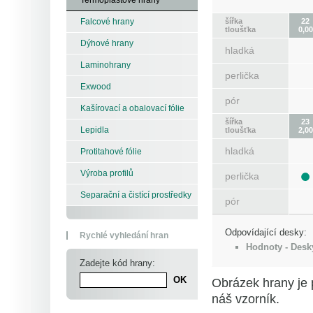
šířka
22
Falcové hrany
tloušťka
0,00
Dýhové hrany
hladká
Laminohrany
perlička
Exwood
pór
Kašírovací a obalovací fólie
šířka
23
Lepidla
tloušťka
2,00
hladká
Protitahové fólie
Výroba profilů
perlička
Separační a čistící prostředky
pór
Odpovídající desky:
Rychlé vyhledání hran
Hodnoty - Desk
Zadejte kód hrany:
Obrázek hrany je 
náš vzorník.