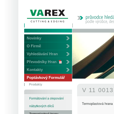
Novinky
O Firmě
Vyhledávání Hran
Převodníky Hran
Kontakty
Poptávkový Formulář
Produkty
V 11 001
Formátování a olepování
Termoplastová hrana
nábytkových dílců
Termoplastové hrany