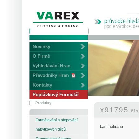
Novinky
O Firmě
Vyhledávání Hran
Převodníky Hran
Kontakty
Poptávkový Formulář
Produkty
x91795
čí
Formátování a olepování
Laminohrana
nábytkových dílců
Termoplastové hrany