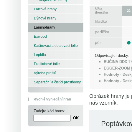
šířka
Falcové hrany
22
tloušťka
Dýhové hrany
hladká
Laminohrany
perlička
Exwood
pór
Kašírovací a obalovací fólie
Lepidla
Odpovídající desky:
BUČINA DDD
1
Protitahové fólie
EGGER-ZOOM
Výroba profilů
Hodnoty - Desk
Hodnoty - Desk
Separační a čistící prostředky
Obrázek hrany je 
Rychlé vyhledání hran
náš vzorník.
Zadejte kód hrany:
Poptávkov