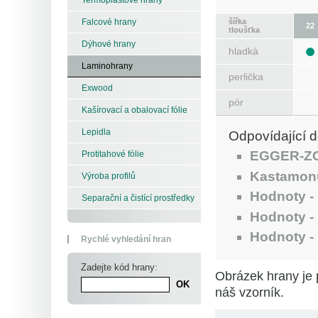
šířka
Falcové hrany
22
tloušťka
Dýhové hrany
hladká
Laminohrany
perlička
Exwood
pór
Kašírovací a obalovací fólie
Lepidla
Odpovídající d
EGGER-Z
Protitahové fólie
Kastamon
Výroba profilů
Hodnoty -
Separační a čistící prostředky
Hodnoty -
Hodnoty -
Rychlé vyhledání hran
Zadejte kód hrany:
Obrázek hrany je 
náš vzorník.