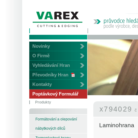
Novinky
O Firmě
Vyhledávání Hran
Převodníky Hran
Kontakty
Poptávkový Formulář
Produkty
x794029
č
Formátování a olepování
Laminohrana
nábytkových dílců
Termoplastové hrany