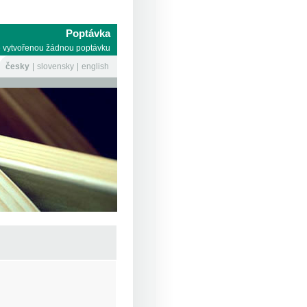
Poptávka
 vytvořenou žádnou poptávku
česky
slovensky
english