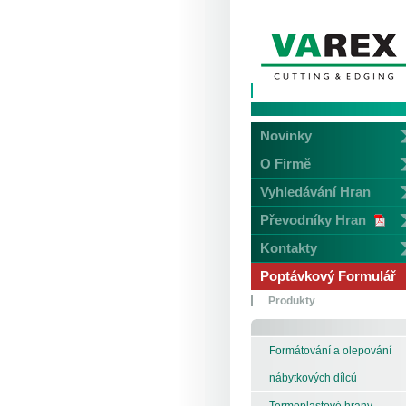
Novinky
O Firmě
Vyhledávání Hran
Převodníky Hran
Kontakty
Poptávkový Formulář
Produkty
Formátování a olepování
nábytkových dílců
Termoplastové hrany