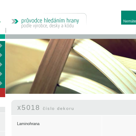
Nemáte
x5018
číslo dekoru
Laminohrana