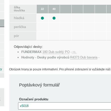
šířka
22
40
tloušťka
hladká
perlička
pór
Odpovídající desky:
FUNDERMAX
180 Dub světlý PO
-
HL
Hodnoty - Desky podle výrobců
R4373 Dub bavaria
-
ky
Obrázek hrany je pouze informativní. Pro přesné zobrazení si vyžádejte náš 
Poptávkový formulář
Označení produktu