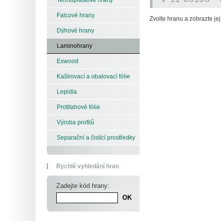
Falcové hrany
Zvolte hranu a zobrazte její
Dýhové hrany
Laminohrany
Exwood
Kašírovací a obalovací fólie
Lepidla
Protitahové fólie
Výroba profilů
Separační a čistící prostředky
Rychlé vyhledání hran
Zadejte kód hrany: