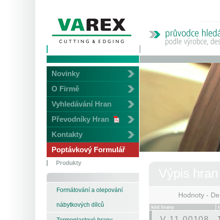
Novinky
O Firmě
Vyhledávání Hran
Převodníky Hran
Kontakty
Poptávkový Formulář
Produkty
Výpis hran
Formátování a olepování
Hodnoty - De
nábytkových dílců
kód hrany
V 11 00108
Termoplastové hrany