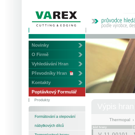
Novinky
O Firmě
Vyhledávání Hran
Převodníky Hran
Kontakty
Poptávkový Formulář
Produkty
Výpis hran
Formátování a olepování
Thermopal
nábytkových dílců
kód hrany
V 11 00101
Termoplastové hrany