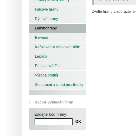
Falcové hrany
Zvolte hranu a zobrazte její
Dýhové hrany
Laminohrany
Exwood
Kašírovací a obalovací fólie
Lepidla
Protitahové fólie
Výroba profilů
Separační a čistící prostředky
Rychlé vyhledání hran
Zadejte kód hrany: