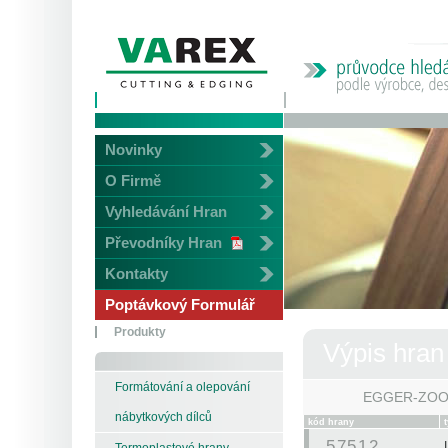
Novinky
O Firmě
Vyhledávání Hran
Převodníky Hran
Kontakty
Poptávkový Formulář
Produkty
Výpis hran
Formátování a olepování
EGGER-ZO
nábytkových dílců
kód hrany
57512
Termoplastové hrany