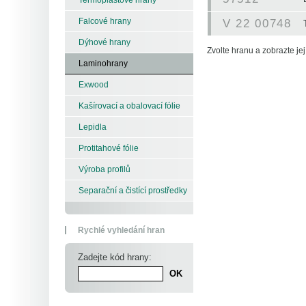
Falcové hrany
V 22 00748
Dýhové hrany
Zvolte hranu a zobrazte její
Laminohrany
Exwood
Kašírovací a obalovací fólie
Lepidla
Protitahové fólie
Výroba profilů
Separační a čistící prostředky
Rychlé vyhledání hran
Zadejte kód hrany: