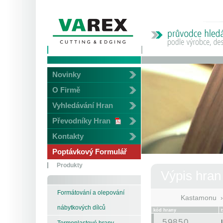
Novinky
O Firmě
Vyhledávání Hran
Převodníky Hran
Kontakty
Poptávkový Formulář
Produkty
Výpis hran
Formátování a olepování
Kastamonu
nábytkových dílců
kód hrany
59850
Termoplastové hrany