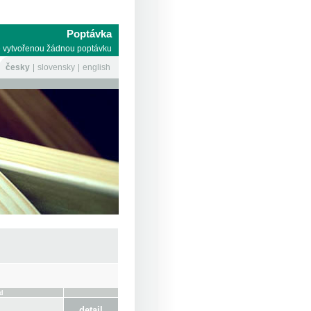
Poptávka
 vytvořenou žádnou poptávku
česky
slovensky
english
d
detail