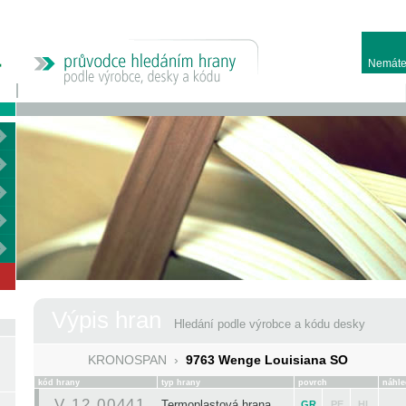
Nemáte
Výpis hran
Hledání podle výrobce a kódu desky
KRONOSPAN
›
9763 Wenge Louisiana SO
kód hrany
typ hrany
povrch
náhle
V 12 00441
Termoplastová hrana
GR
PE
HL