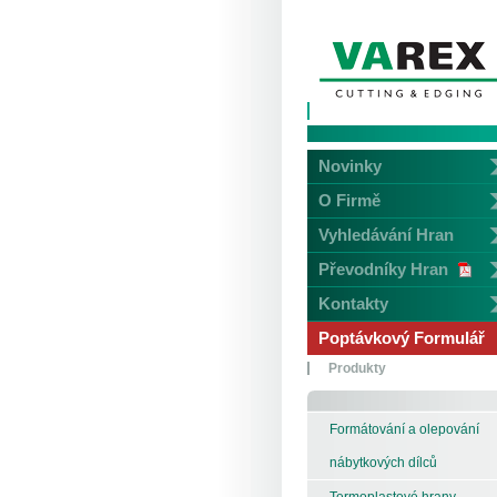
Novinky
O Firmě
Vyhledávání Hran
Převodníky Hran
Kontakty
Poptávkový Formulář
Produkty
Formátování a olepování
nábytkových dílců
Termoplastové hrany