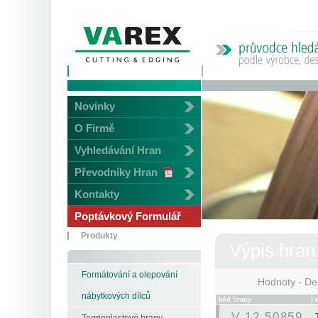
Novinky
O Firmě
Vyhledávání Hran
Převodníky Hran
Kontakty
Poptávkový Formulář
Produkty
Výpis hran
Formátování a olepování
Hodnoty - De
nábytkových dílců
kód hrany
V 12 50859
Termoplastové hrany