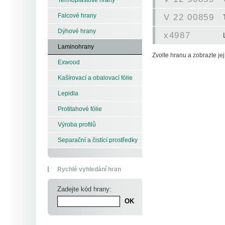
Falcové hrany
V 22 00859
Dýhové hrany
x4987
Laminohrany
Zvolte hranu a zobrazte její
Exwood
Kašírovací a obalovací fólie
Lepidla
Protitahové fólie
Výroba profilů
Separační a čistící prostředky
Rychlé vyhledání hran
Zadejte kód hrany: