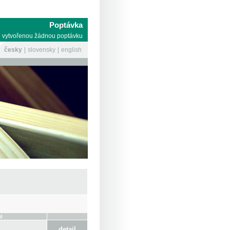
Poptávka
 vytvořenou žádnou poptávku
česky
slovensky
english
d
detail