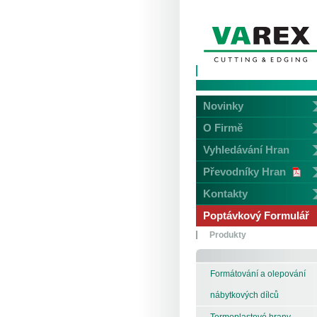
Novinky
O Firmě
Vyhledávání Hran
Převodníky Hran
Kontakty
Poptávkový Formulář
Produkty
Formátování a olepování
nábytkových dílců
Termoplastové hrany