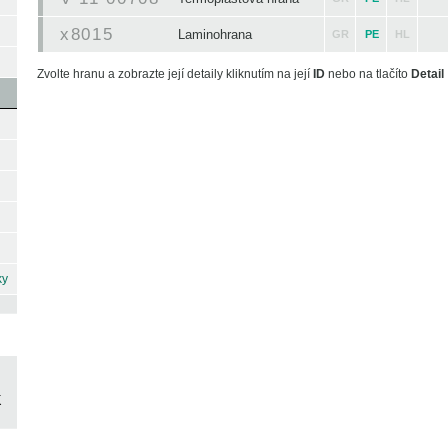
x8015
Laminohrana
GR
PE
HL
Zvolte hranu a zobrazte její detaily kliknutím na její
ID
nebo na tlačíto
Detail
ky