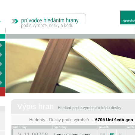
Nemáte
Výpis hran
Hledání podle výrobce a kódu desky
Hodnoty - Desky podle výrobců
›
6705 Uni šedá geo
kód hrany
typ hrany
povrch
náhle
V 11 00708
Termoplastová hrana
GR
PE
HL