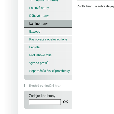
Zvolte hranu a zobrazte její
Falcové hrany
Dýhové hrany
Laminohrany
Exwood
Kašírovací a obalovací fólie
Lepidla
Protitahové fólie
Výroba profilů
Separační a čistící prostředky
Rychlé vyhledání hran
Zadejte kód hrany: