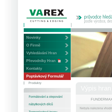
Novinky
O Firmě
Vyhledávání Hran
Převodníky Hran
Kontakty
Poptávkový Formulář
Produkty
Výpis hran
Formátování a olepování
FUNDERMA
nábytkových dílců
Nebyla nalezena vhodn
Termoplastové hrany