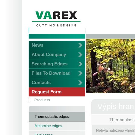
News
About Company
Searching Edges
Files To Download
Contacts
Request Form
Products
Výpis hran
Thermoplastic edges
Thermoplasti
Melamine edges
Nebyla nalezena vhodn