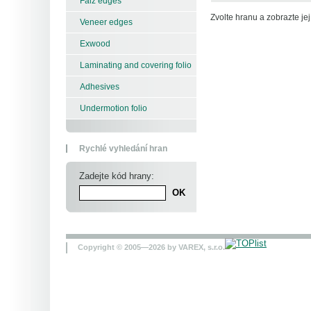
Falz edges
Zvolte hranu a zobrazte její
Veneer edges
Exwood
Laminating and covering folio
Adhesives
Undermotion folio
Rychlé vyhledání hran
Zadejte kód hrany:
Copyright © 2005—2026 by VAREX, s.r.o.